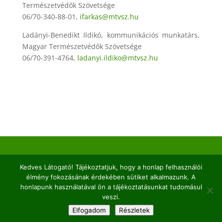
Természetvédők Szövetsége
06/70-340-88-01,
ifarkas@mtvsz.hu
Ladányi-Benedikt Ildikó, kommunikációs munkatárs,
Magyar Természetvédők Szövetsége
06/70-391-4764,
ladanyi.ildiko@mtvsz.hu
2026© Kaptárkő Egyesület | Email:
info@kaptarko.hu
Kedves Látogató! Tájékoztatjuk, hogy a honlap felhasználói
|
Adatkezelés
|
Impresszum |
Web:
VERTICAL
élmény fokozásának érdekében sütiket alkalmazunk. A
honlapunk használatával ön a tájékoztatásunkat tudomásul
veszi.
Elfogadom
Részletek