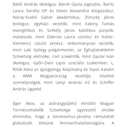
Báldi András ökológus, Bándi Gyula jogtudós, Baritz
Laura Sarolta OP és Köves Alexandra közgazdász,
Náray-Szabó Gábor akadémikus, Zlinszky János
biológus, egyházi vezetők, mint Fabiny Tamás
evangélikus és Székely János katolikus püspök,
művészek, mint Döbrösi Laura színész és Kollár-
Klemencz László zenész, önkormányzati vezetők,
mint Laki György polgármester, az Éghajlatvédelmi
Szövetség alelnöke, civil szakértők, mint Gyulai Iván
ökológus, Győri-Dani Lajos szociális szakember, L.
Ritók Nóra az Igazgyöngy Alapítvány és Sipos Katalin
a WWF Magyarország vezetője, közéleti
személyiségek, mint Lányi András író és Schiffer
András ügyvéd.
Éger Ákos, az aláírásgyűjtést elindító Magyar
Természetvédők Szövetsége ügyvezető elnöke
elmondta, hogy a koronavírus-járvány rámutatott
globalizált életünk fenntarthatatlanságára. A