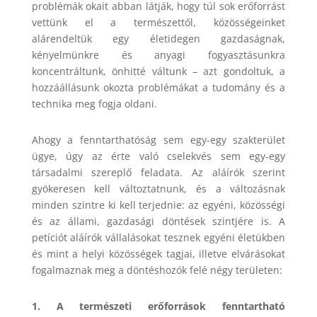
problémák okait abban látják, hogy túl sok erőforrást
vettünk el a természettől, közösségeinket
alárendeltük egy életidegen gazdaságnak,
kényelmünkre és anyagi fogyasztásunkra
koncentráltunk, önhitté váltunk – azt gondoltuk, a
hozzáállásunk okozta problémákat a tudomány és a
technika meg fogja oldani.
Ahogy a fenntarthatóság sem egy-egy szakterület
ügye, úgy az érte való cselekvés sem egy-egy
társadalmi szereplő feladata. Az aláírók szerint
gyökeresen kell változtatnunk, és a változásnak
minden szintre ki kell terjednie: az egyéni, közösségi
és az állami, gazdasági döntések szintjére is. A
petíciót aláírók vállalásokat tesznek egyéni életükben
és mint a helyi közösségek tagjai, illetve elvárásokat
fogalmaznak meg a döntéshozók felé négy területen:
1. A természeti erőforrások fenntartható