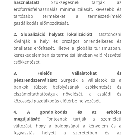
használatát!
Szükségesnek tartják az
erőforrásfelhasználás minimalizálását, kevesebb és
tartósabb termékeket, a természetkímélő
gazdálkodás előmozdítását.
2. Globalizáció helyett lokalizációt!
Ösztönözni
kívánják a helyi és országos önrendelkezés és
önellátás erősítését, illetve a globális turizmusban,
kereskedelemben és termelési láncban való részvétel
csökkentését.
3. Felelős vállalatokat és
pénzrendszerváltást!
Sürgetik a vállalatok és a
bankok túlzott befolyásának csökkentését és
elszámoltathatóságuk növelését, a családi és
közösségi gazdálkodás előtérbe helyezését.
4. A gondolkodás és az erkölcs
megújulását!
Fontosnak tartják a szemléleti
változást, hogy a boldogságot a kényelem és a
fogyasztás helyett a szeretetben és az