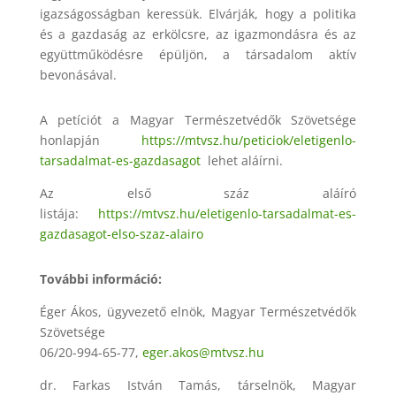
igazságosságban keressük. Elvárják, hogy a politika
és a gazdaság az erkölcsre, az igazmondásra és az
együttműködésre épüljön, a társadalom aktív
bevonásával.
A petíciót a Magyar Természetvédők Szövetsége
honlapján
https://mtvsz.hu/peticiok/
eletigenlo-
tarsadalmat-es-
gazdasagot
lehet aláírni.
Az első száz aláíró
listája:
https://mtvsz.hu/eletigenlo-
tarsadalmat-es-
gazdasagot-
elso-szaz-alairo
További információ:
Éger Ákos, ügyvezető elnök, Magyar Természetvédők
Szövetsége
06/20-994-65-77,
eger.akos@mtvsz.hu
dr. Farkas István Tamás, társelnök, Magyar