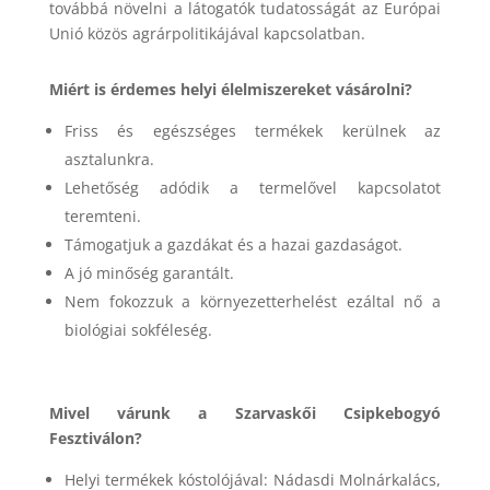
továbbá növelni a látogatók tudatosságát az Európai
Unió közös agrárpolitikájával kapcsolatban.
Miért is érdemes helyi élelmiszereket vásárolni?
Friss és egészséges termékek kerülnek az
asztalunkra.
Lehetőség adódik a termelővel kapcsolatot
teremteni.
Támogatjuk a gazdákat és a hazai gazdaságot.
A jó minőség garantált.
Nem fokozzuk a környezetterhelést ezáltal nő a
biológiai sokféleség.
Mivel várunk a Szarvaskői Csipkebogyó
Fesztiválon?
Helyi termékek kóstolójával: Nádasdi Molnárkalács,