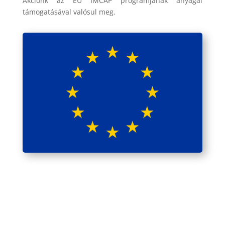
Akciónk az EU IMCAP programjának anyagai
támogatásával valósul meg.