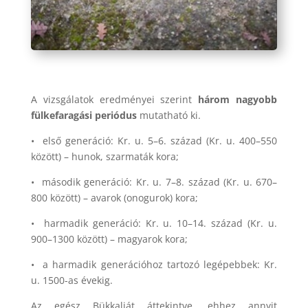
A vizsgálatok eredményei szerint
három nagyobb
fülkefaragási periódus
mutatható ki.
• első generáció: Kr. u. 5–6. század (Kr. u. 400–550
között) – hunok, szarmaták kora;
• második generáció: Kr. u. 7–8. század (Kr. u. 670–
800 között) – avarok (onogurok) kora;
• harmadik generáció: Kr. u. 10–14. század (Kr. u.
900–1300 között) – magyarok kora;
• a harmadik generációhoz tartozó legépebbek: Kr.
u. 1500-as évekig.
Az egész Bükkalját áttekintve, ehhez annyit