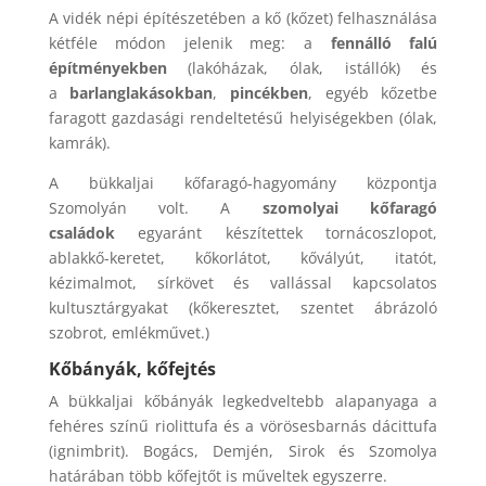
A vidék népi építészetében a kő (kőzet) felhasználása
kétféle módon jelenik meg: a
fennálló falú
építményekben
(lakóházak, ólak, istállók) és
a
barlanglakásokban
,
pincékben
, egyéb kőzetbe
faragott gazdasági rendeltetésű helyiségekben (ólak,
kamrák).
A bükkaljai kőfaragó-hagyomány központja
Szomolyán volt. A
szomolyai kőfaragó
családok
egyaránt készítettek tornácoszlopot,
ablakkő-keretet, kőkorlátot, kővályút, itatót,
kézimalmot, sírkövet és vallással kapcsolatos
kultusztárgyakat (kőkeresztet, szentet ábrázoló
szobrot, emlékművet.)
Kőbányák, kőfejtés
A bükkaljai kőbányák legkedveltebb alapanyaga a
fehéres színű riolittufa és a vörösesbarnás dácittufa
(ignimbrit). Bogács, Demjén, Sirok és Szomolya
határában több kőfejtőt is műveltek egyszerre.