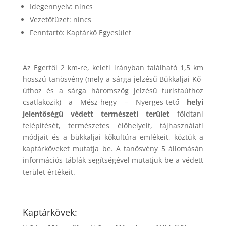
Idegennyelv: nincs
Vezetőfüzet: nincs
Fenntartó: Kaptárkő Egyesület
Az Egertől 2 km-re, keleti irányban található 1,5 km
hosszú tanösvény (mely a sárga jelzésű Bükkaljai Kő-
úthoz és a sárga háromszög jelzésű turistaúthoz
csatlakozik) a Mész-hegy – Nyerges-tető
helyi
jelentőségű védett természeti terület
földtani
felépítését, természetes élőhelyeit, tájhasználati
módjait és a bükkaljai kőkultúra emlékeit, köztük a
kaptárköveket mutatja be. A tanösvény 5 állomásán
információs táblák segítségével mutatjuk be a védett
terület értékeit.
Kaptárkövek: