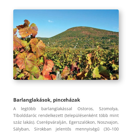
Barlanglakások, pinceházak
A legtöbb barlanglakással Ostoros, Szomolya,
Tibolddaróc rendelkezett (településenként több mint
száz lakás). Cserépváralján, Egerszalókon, Noszvajon,
Sályban, Sirokban jelentős mennyiségű (30–100