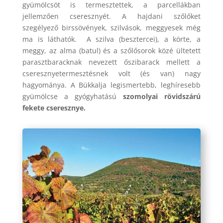
gyümölcsöt is termesztettek, a parcellákban
jellemzően cseresznyét. A hajdani szőlőket
szegélyező birssövények, szilvások, meggyesek még
ma is láthatók. A szilva (besztercei), a körte, a
meggy, az alma (batul) és a szőlősorok közé ültetett
parasztbaracknak nevezett őszibarack mellett a
cseresznyetermesztésnek volt (és van) nagy
hagyománya. A Bükkalja legismertebb, leghíresebb
gyümölcse a gyógyhatású
szomolyai rövidszárú
fekete cseresznye.