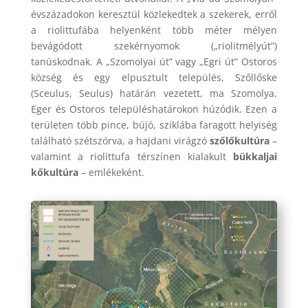
évszázadokon keresztül közlekedtek a szekerek, erről
a riolittufába helyenként több méter mélyen
bevágódott szekérnyomok („riolitmélyút”)
tanúskodnak. A „Szomolyai út” vagy „Egri út” Ostoros
község és egy elpusztult település, Szőllőske
(Sceulus, Seulus) határán vezetett, ma Szomolya,
Eger és Ostoros településhatárokon húzódik. Ezen a
területen több pince, bújó, sziklába faragott helyiség
található szétszórva, a hajdani virágzó
szőlőkultúra
–
valamint a riolittufa térszínen kialakult
bükkaljai
kőkultúra
– emlékeként.