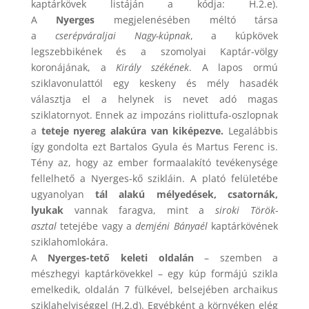
kaptárkövek listáján a kódja: H.2.e).
A
Nyerges
megjelenésében méltó társa
a
cserépváraljai Nagy-kúpnak
, a kúpkövek
legszebbikének és a szomolyai Kaptár-völgy
koronájának, a
Király székének
. A lapos ormú
sziklavonulattól egy keskeny és mély hasadék
választja el a helynek is nevet adó magas
sziklatornyot. Ennek az impozáns riolittufa-oszlopnak
a
teteje nyereg alakúra van kiképezve.
Legalábbis
így gondolta ezt Bartalos Gyula és Martus Ferenc is.
Tény az, hogy az ember formaalakító tevékenysége
fellelhető a Nyerges-kő szikláin. A plató felületébe
ugyanolyan
tál alakú mélyedések, csatornák,
lyukak
vannak faragva, mint a
siroki Török-
asztal
tetejébe vagy a
demjéni Bányaél
kaptárkövének
sziklahomlokára.
A
Nyerges-tető keleti oldalán
– szemben a
mészhegyi kaptárkövekkel – egy kúp formájú szikla
emelkedik, oldalán 7 fülkével, belsejében archaikus
sziklahelyiséggel (H.2.d). Egyébként a környéken elég