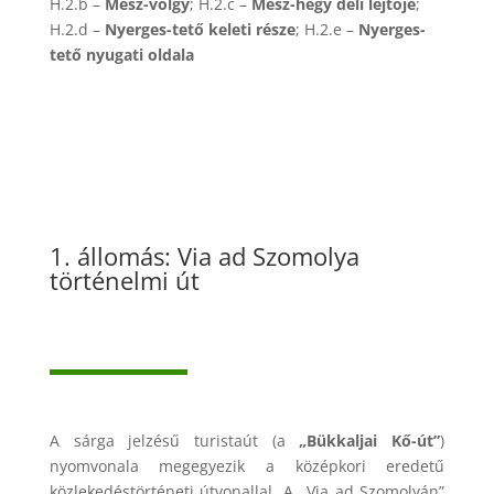
H.2.b –
Mész-völgy
; H.2.c –
Mész-hegy déli lejtője
;
H.2.d –
Nyerges-tető keleti része
; H.2.e –
Nyerges-
tető nyugati oldala
1. állomás: Via ad Szomolya
történelmi út
A sárga jelzésű turistaút (a
„Bükkaljai Kő-út”
)
nyomvonala megegyezik a középkori eredetű
közlekedéstörténeti útvonallal. A „Via ad Szomolyán”