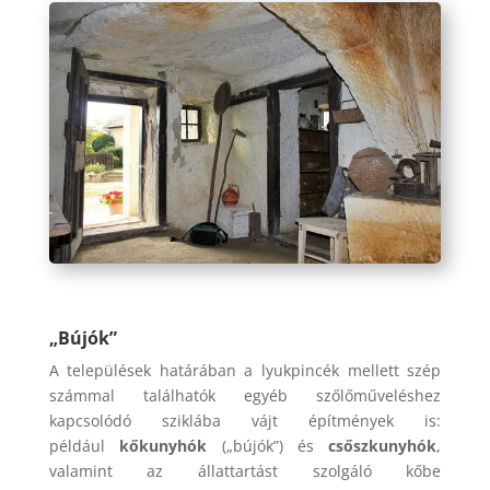
„Bújók”
A települések határában a lyukpincék mellett szép
számmal találhatók egyéb szőlőműveléshez
kapcsolódó sziklába vájt építmények is:
például
kőkunyhók
(„bújók”) és
csőszkunyhók
,
valamint az állattartást szolgáló kőbe