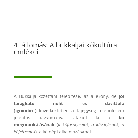
4. állomás: A bükkaljai kőkultúra
emlékei
A Bükkalja kőzettani felépítése, az állékony, de
jól
faragható riolit- és dácittufa
(ignimbrit)
következtében a tájegység településein
jelentős hagyománya alakult ki a
kő
megmunkálásának
(
a kőfaragásnak, a kővágásnak, a
kőfejtésnek
), a kő népi alkalmazásának.