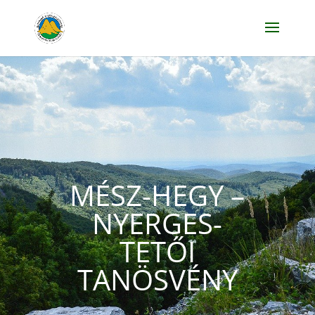
MÉSZ-HEGY –
NYERGES-
TETŐI
TANÖSVÉNY