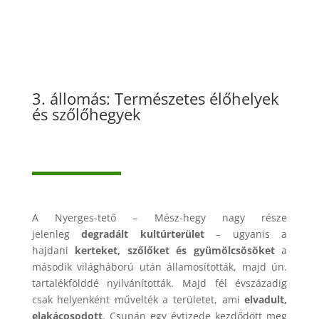
3. állomás: Természetes élőhelyek
és szőlőhegyek
A Nyerges-tető – Mész-hegy nagy része
jelenleg
degradált kultúrterület
– ugyanis a
hajdani
kerteket, szőlőket és gyümölcsösöket
a
második világháború után államosították, majd ún.
tartalékfölddé nyilvánították. Majd fél évszázadig
csak helyenként művelték a területet, ami
elvadult,
elakácosodott
. Csupán egy évtizede kezdődött meg