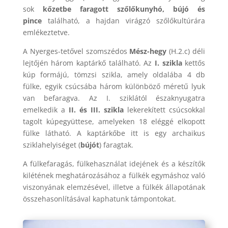
sok
kőzetbe faragott szőlőkunyhó, bújó és
pince
található, a hajdan virágzó szőlőkultúrára
emlékeztetve.
A Nyerges-tetővel szomszédos
Mész-hegy
(H.2.c) déli
lejtőjén három kaptárkő található. Az
I. szikla
kettős
kúp formájú, tömzsi szikla, amely oldalába 4 db
fülke, egyik csúcsába három különböző méretű lyuk
van befaragva. Az I. sziklától északnyugatra
emelkedik a
II. és III. szikla
lekerekített csúcsokkal
tagolt kúpegyüttese, amelyeken 18 eléggé elkopott
fülke látható. A kaptárkőbe itt is egy archaikus
sziklahelyiséget (
bújót
) faragtak.
A fülkefaragás, fülkehasználat idejének és a készítők
kilétének meghatározásához a fülkék egymáshoz való
viszonyának elemzésével, illetve a fülkék állapotának
összehasonlításával kaphatunk támpontokat.