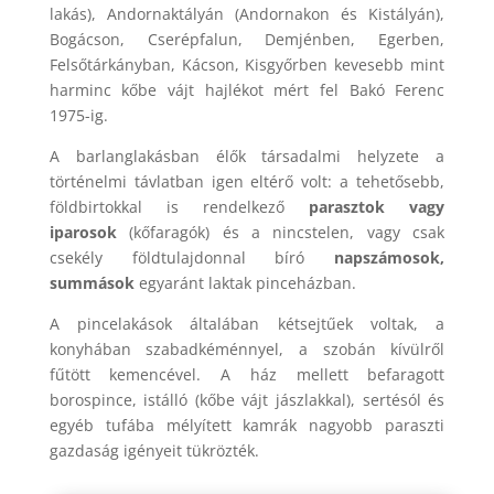
lakás), Andornaktályán (Andornakon és Kistályán),
Bogácson, Cserépfalun, Demjénben, Egerben,
Felsőtárkányban, Kácson, Kisgyőrben kevesebb mint
harminc kőbe vájt hajlékot mért fel Bakó Ferenc
1975-ig.
A barlanglakásban élők társadalmi helyzete a
történelmi távlatban igen eltérő volt: a tehetősebb,
földbirtokkal is rendelkező
parasztok vagy
iparosok
(kőfaragók) és a nincstelen, vagy csak
csekély földtulajdonnal bíró
napszámosok,
summások
egyaránt laktak pinceházban.
A pincelakások általában kétsejtűek voltak, a
konyhában szabadkéménnyel, a szobán kívülről
fűtött kemencével. A ház mellett befaragott
borospince, istálló (kőbe vájt jászlakkal), sertésól és
egyéb tufába mélyített kamrák nagyobb paraszti
gazdaság igényeit tükrözték.