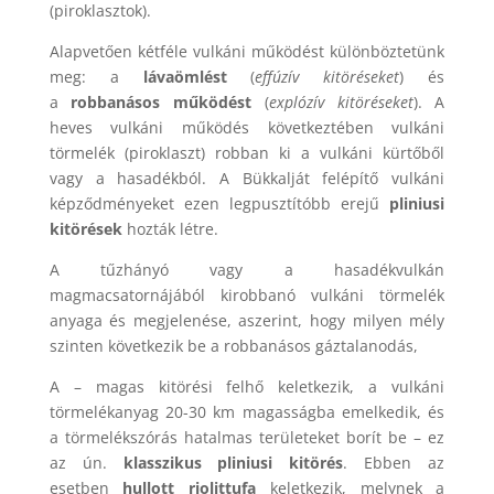
(piroklasztok).
Alapvetően kétféle vulkáni működést különböztetünk
meg: a
lávaömlést
(
effúzív kitöréseket
) és
a
robbanásos működést
(
explózív kitöréseket
). A
heves vulkáni működés következtében vulkáni
törmelék (piroklaszt) robban ki a vulkáni kürtőből
vagy a hasadékból. A Bükkalját felépítő vulkáni
képződményeket ezen legpusztítóbb erejű
pliniusi
kitörések
hozták létre.
A tűzhányó vagy a hasadékvulkán
magmacsatornájából kirobbanó vulkáni törmelék
anyaga és megjelenése, aszerint, hogy milyen mély
szinten következik be a robbanásos gáztalanodás,
A – magas kitörési felhő keletkezik, a vulkáni
törmelékanyag 20-30 km magasságba emelkedik, és
a törmelékszórás hatalmas területeket borít be – ez
az ún.
klasszikus pliniusi kitörés
. Ebben az
esetben
hullott riolittufa
keletkezik, melynek a