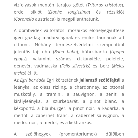
vízfolyások mentén tarajos gőtét (
Triturus cristatus
),
erdei siklót (
Elaphe longissima
) és rézsiklót
(
Coronella
austriaca) is megpillanthatunk.
A dombvidék változatos, mozaikos élőhelyegyüttese
igen gazdag madárvilágnak és emlős faunának ad
otthont. Néhány természetvédelmi szempontból
jelentős faj: uhu (
Bubo bubo
), búbosbanka (
Upupa
epops
), valamint számos cickányféle, peleféle,
denevér, vadmacska (
Felis silvestris
) és borz (
Meles
meles
) él itt.
Az
Egri borvidék
Egri körzetének
jellemző szőlőfajtái
a
leányka, az olasz rizling, a chardonnay, az ottonel
muskotály, a tramini, a sauvignon, a zenit, a
királyleányka, a szürkebarát, a pinot blanc, a
kékoportó, a blauburger, a pinot noir, a kadarka, a
merlot, a cabernet franc, a cabernet sauvignon, a
medoc noir, a merlot, és a kékfrankos.
A szőlőhegyek (promontoriumok) dűlőiben