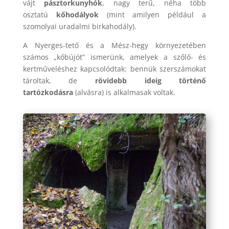
vájt
pásztorkunyhók
, nagy terű, néha több
osztatú
kőhodályok
(mint amilyen például a
szomolyai uradalmi birkahodály).
A Nyerges-tető és a Mész-hegy környezetében
számos „kőbújót” ismerünk, amelyek a szőlő- és
kertműveléshez kapcsolódtak: bennük szerszámokat
tároltak, de
rövidebb ideig történő
tartózkodásra
(alvásra) is alkalmasak voltak.