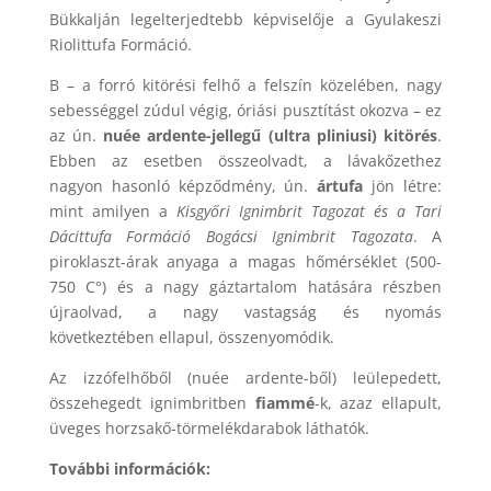
Bükkalján legelterjedtebb képviselője a Gyulakeszi
Riolittufa Formáció.
B – a forró kitörési felhő a felszín közelében, nagy
sebességgel zúdul végig, óriási pusztítást okozva – ez
az ún.
nuée ardente-jellegű
(ultra pliniusi) kitörés
.
Ebben az esetben összeolvadt, a lávakőzethez
nagyon hasonló képződmény, ún.
ártufa
jön létre:
mint amilyen a
Kisgyőri Ignimbrit Tagozat és a Tari
Dácittufa Formáció Bogácsi Ignimbrit Tagozata
. A
piroklaszt-árak anyaga a magas hőmérséklet (500-
750 C°) és a nagy gáztartalom hatására részben
újraolvad, a nagy vastagság és nyomás
következtében ellapul, összenyomódik.
Az izzófelhőből (nuée ardente-ből) leülepedett,
összehegedt ignimbritben
fiammé
-k, azaz ellapult,
üveges horzsakő-törmelékdarabok láthatók.
További információk: