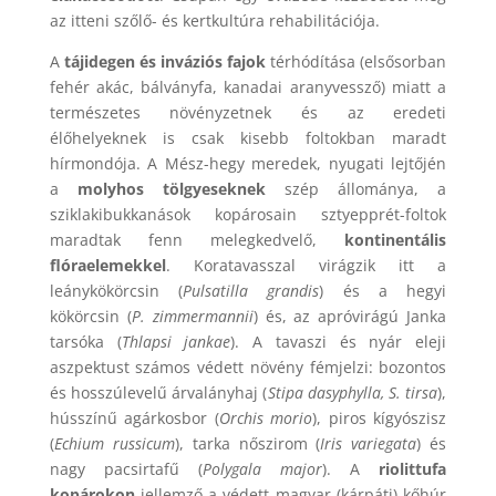
az itteni szőlő- és kertkultúra rehabilitációja.
A
tájidegen és inváziós fajok
térhódítása (elsősorban
fehér akác, bálványfa, kanadai aranyvessző) miatt a
természetes növényzetnek és az eredeti
élőhelyeknek is csak kisebb foltokban maradt
hírmondója. A Mész-hegy meredek, nyugati lejtőjén
a
molyhos tölgyeseknek
szép állománya, a
sziklakibukkanások kopárosain sztyepprét-foltok
maradtak fenn melegkedvelő,
kontinentális
flóraelemekkel
. Koratavasszal virágzik itt a
leánykökörcsin (
Pulsatilla grandis
) és a hegyi
kökörcsin (
P. zimmermannii
) és, az apróvirágú Janka
tarsóka (
Thlapsi jankae
). A tavaszi és nyár eleji
aszpektust számos védett növény fémjelzi: bozontos
és hosszúlevelű árvalányhaj (
Stipa dasyphylla, S. tirsa
),
hússzínű agárkosbor (
Orchis morio
), piros kígyószisz
(
Echium russicum
), tarka nőszirom (
Iris variegata
) és
nagy pacsirtafű (
Polygala major
). A
riolittufa
kopárokon
jellemző a védett magyar (kárpáti) kőhúr