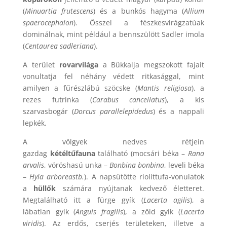
(
Minuartia frutescens
) és a bunkós hagyma (
Allium
spaerocephalon
). Ősszel a fészkesvirágzatúak
dominálnak, mint például a bennszülött Sadler imola
(
Centaurea sadleriana
).
A terület
rovarvilága
a Bükkalja megszokott fajait
vonultatja fel néhány védett ritkasággal, mint
amilyen a fűrészlábú szöcske (
Mantis religiosa
), a
rezes futrinka (
Carabus cancellatus
), a kis
szarvasbogár (
Dorcus parallelepidedus
) és a nappali
lepkék.
A völgyek nedves rétjein
gazdag
kétéltűfauna
található (mocsári béka –
Rana
arvalis
, vöröshasú unka –
Bonbina bonbina
, leveli béka
–
Hyla arboreastb.
). A napsütötte riolittufa-vonulatok
a
hüllők
számára nyújtanak kedvező életteret.
Megtalálható itt a fürge gyík (
Lacerta agilis
), a
lábatlan gyík (
Anguis fragilis
), a zöld gyík (
Lacerta
viridis
). Az erdős, cserjés területeken, illetve a