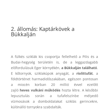
2. állomás: Kaptárkövek a
Bükkalján
A fülkés sziklák kis csoportja fellelhető a Pilis és a
Budai-hegység területén is, de a leggazdagabb
előfordulásuk Eger környékén,
a Bükkalján található
.
E kőtornyok, sziklakúpok anyagát, a
riolittufát
, a
földtörténet harmadidőszakában, egészen pontosan
a miocén korban 20 millió évvel ezelőtt
zajló
heves
vulkáni működés
hozta létre. A későbbi
lepusztulás során a tufafelszínbe mélyedő
vízmosások a domboldalakat sziklás gerincekre,
különálló tornyokra szabdalták.