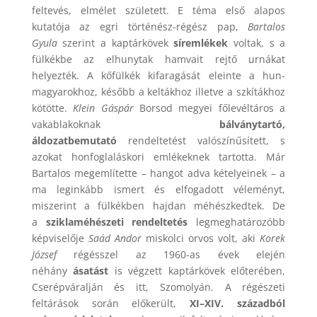
feltevés, elmélet született. E téma első alapos
kutatója az egri történész-régész pap,
Bartalos
Gyula
szerint a kaptárkövek
síremlékek
voltak, s a
fülkékbe az elhunytak hamvait rejtő urnákat
helyezték. A kőfülkék kifaragását eleinte a hun-
magyarokhoz, később a keltákhoz illetve a szkítákhoz
kötötte.
Klein Gáspár
Borsod megyei főlevéltáros a
vakablakoknak
bálványtartó,
áldozatbemutató
rendeltetést valószínűsített, s
azokat honfoglaláskori emlékeknek tartotta. Már
Bartalos megemlítette – hangot adva kételyeinek – a
ma leginkább ismert és elfogadott véleményt,
miszerint a fülkékben hajdan méhészkedtek. De
a
sziklaméhészeti rendeltetés
legmeghatározóbb
képviselője
Saád Andor
miskolci orvos volt, aki
Korek
József
régésszel az 1960-as évek elején
néhány
ásatást
is végzett kaptárkövek előterében,
Cserépváralján és itt, Szomolyán. A régészeti
feltárások során előkerült,
XI–XIV. századból