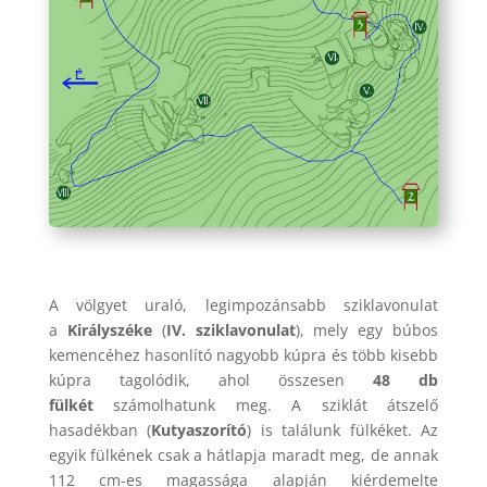
A völgyet uraló, legimpozánsabb sziklavonulat
a
Királyszéke
(
IV. sziklavonulat
), mely egy búbos
kemencéhez hasonlító nagyobb kúpra és több kisebb
kúpra tagolódik, ahol összesen
48 db
fülkét
számolhatunk meg. A sziklát átszelő
hasadékban (
Kutyaszorító
) is találunk fülkéket. Az
egyik fülkének csak a hátlapja maradt meg, de annak
112 cm-es magassága alapján kiérdemelte