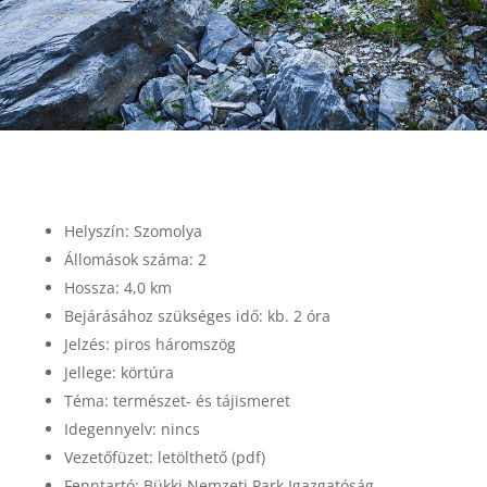
Helyszín: Szomolya
Állomások száma: 2
Hossza: 4,0 km
Bejárásához szükséges idő: kb. 2 óra
Jelzés: piros háromszög
Jellege: körtúra
Téma: természet- és tájismeret
Idegennyelv: nincs
Vezetőfüzet: letölthető (pdf)
Fenntartó: Bükki Nemzeti Park Igazgatóság