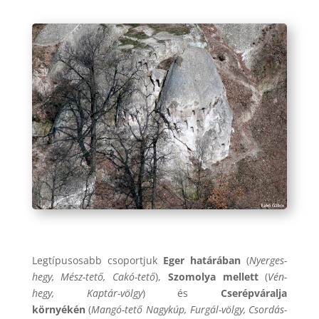
Legtípusosabb csoportjuk
Eger határában
(
Nyerges-
hegy, Mész-tető, Cakó-tető
),
Szomolya mellett
(
Vén-
hegy, Kaptár-völgy
) és
Cserépváralja
környékén
(
Mangó-tető Nagykúp, Furgál-völgy, Csordás-