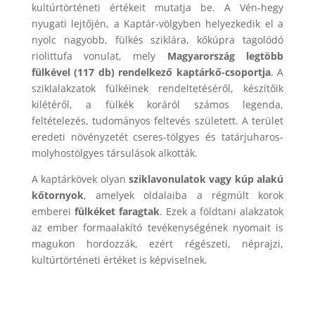
kultúrtörténeti értékeit mutatja be. A Vén-hegy
nyugati lejtőjén, a Kaptár-völgyben helyezkedik el a
nyolc nagyobb, fülkés sziklára, kőkúpra tagolódó
riolittufa vonulat, mely
Magyarország legtöbb
fülkével (117 db) rendelkező kaptárkő-csoportja
. A
sziklalakzatok fülkéinek rendeltetéséről, készítőik
kilétéről, a fülkék koráról számos legenda,
feltételezés, tudományos feltevés született. A terület
eredeti növényzetét cseres-tölgyes és tatárjuharos-
molyhostölgyes társulások alkották.
A kaptárkövek olyan
sziklavonulatok vagy kúp alakú
kőtornyok
, amelyek oldalaiba a régmúlt korok
emberei
fülkéket faragtak
. Ezek a földtani alakzatok
az ember formaalakító tevékenységének nyomait is
magukon hordozzák, ezért régészeti, néprajzi,
kultúrtörténeti értéket is képviselnek.