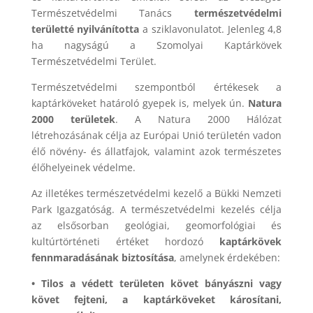
Természetvédelmi Tanács
természetvédelmi
területté nyilvánította
a sziklavonulatot. Jelenleg 4,8
ha nagyságú a Szomolyai Kaptárkövek
Természetvédelmi Terület.
Természetvédelmi szempontból értékesek a
kaptárköveket határoló gyepek is, melyek ún.
Natura
2000 területek
. A Natura 2000 Hálózat
létrehozásának célja az Európai Unió területén vadon
élő növény- és állatfajok, valamint azok természetes
élőhelyeinek védelme.
Az illetékes természetvédelmi kezelő a Bükki Nemzeti
Park Igazgatóság. A természetvédelmi kezelés célja
az elsősorban geológiai, geomorfológiai és
kultúrtörténeti értéket hordozó
kaptárkövek
fennmaradásának biztosítása
, amelynek érdekében:
• Tilos a védett területen követ bányászni vagy
követ fejteni, a kaptárköveket károsítani,