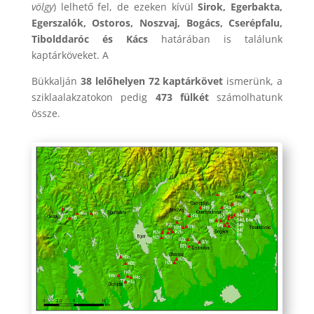
völgy
) lelhető fel, de ezeken kívül
Sirok, Egerbakta,
Egerszalók, Ostoros, Noszvaj, Bogács, Cserépfalu,
Tibolddaróc és Kács
határában is találunk
kaptárköveket. A
Bükkalján
38 lelőhelyen 72 kaptárkövet
ismerünk, a
sziklaalakzatokon pedig
473 fülkét
számolhatunk
össze.