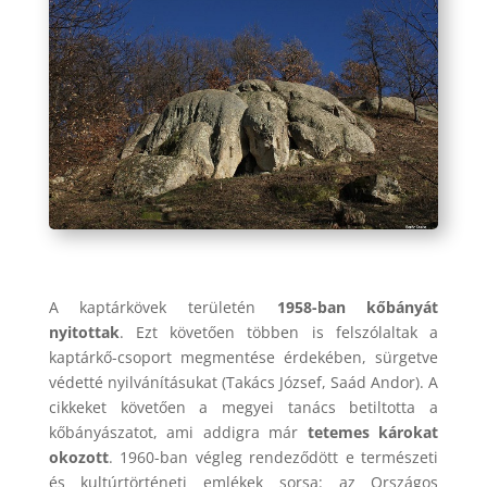
A kaptárkövek területén
1958-ban kőbányát
nyitottak
. Ezt követően többen is felszólaltak a
kaptárkő-csoport megmentése érdekében, sürgetve
védetté nyilvánításukat (Takács József, Saád Andor). A
cikkeket követően a megyei tanács betiltotta a
kőbányászatot, ami addigra már
tetemes károkat
okozott
. 1960-ban végleg rendeződött e természeti
és kultúrtörténeti emlékek sorsa: az Országos