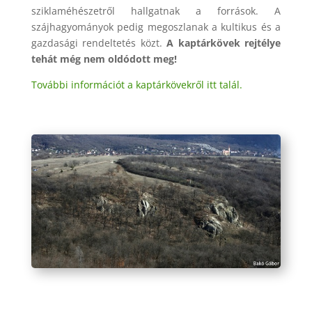
sziklaméhészetről hallgatnak a források. A
szájhagyományok pedig megoszlanak a kultikus és a
gazdasági rendeltetés közt.
A kaptárkövek rejtélye
tehát még nem oldódott meg!
További információt a kaptárkövekről itt talál.