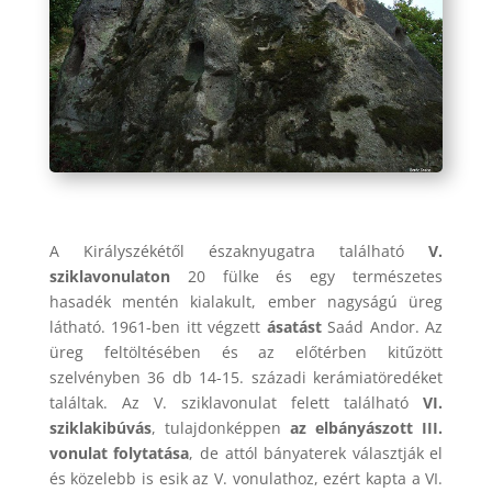
A Királyszékétől északnyugatra található
V.
sziklavonulaton
20 fülke és egy természetes
hasadék mentén kialakult, ember nagyságú üreg
látható. 1961-ben itt végzett
ásatást
Saád Andor. Az
üreg feltöltésében és az előtérben kitűzött
szelvényben 36 db 14-15. századi kerámiatöredéket
találtak. Az V. sziklavonulat felett található
VI.
sziklakibúvás
, tulajdonképpen
az elbányászott III.
vonulat folytatása
, de attól bányaterek választják el
és közelebb is esik az V. vonulathoz, ezért kapta a VI.