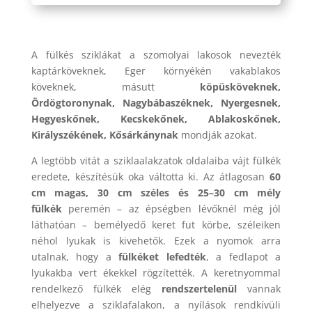
A fülkés sziklákat a szomolyai lakosok nevezték
kaptárköveknek, Eger környékén vakablakos
köveknek, másutt
köpüsköveknek,
Ördögtoronynak, Nagybábaszéknek, Nyergesnek,
Hegyeskőnek, Kecskekőnek, Ablakoskőnek,
Királyszékének, Kősárkánynak
mondják azokat.
A legtöbb vitát a sziklaalakzatok oldalaiba vájt fülkék
eredete, készítésük oka váltotta ki. Az átlagosan
60
cm magas, 30 cm széles és 25–30 cm mély
fülkék
peremén – az épségben lévőknél még jól
láthatóan – bemélyedő keret fut körbe, széleiken
néhol lyukak is kivehetők. Ezek a nyomok arra
utalnak, hogy a
fülkéket lefedték
, a fedlapot a
lyukakba vert ékekkel rögzítették. A keretnyommal
rendelkező fülkék elég
rendszertelenül
vannak
elhelyezve a sziklafalakon, a nyílások rendkívüli