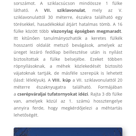
sorszámot. A sziklacsúcson mindössze 1 fülke
látható. A
VII. sziklavonulat
, mely az V.
sziklavonulattól 30 méterre, északra található egy
törésekkel, hasadékokkal átjárt hatalmas tömb. A 16
fülke között több
viszonylag épségben megmaradt
.
Itt kitűnően tanulmányozhatók a keretes fülkék
hosszanti oldalát metsző bevágások, amelyek az
üreget lezáró fedőlap beillesztése után is nyílást
biztosítottak a fülke belsejébe. Ezeket többen
röpnyílásoknak, a méhek közlekedését biztosító
vájatoknak tartják, de másféle szerepük is lehetett
(lásd: léleklyuk). A
VIII. kúp
a VII. sziklavonulattól 20
méterre északnyugatra található. Formájában
a
cserépváraljai tufatornyokat idézi
. Rajta 3 db fülke
van, amelyek közül az 1. számú hossztengelye
annyira ferde, hogy megkérdőjelezi a méhtartás
lehetőségét.