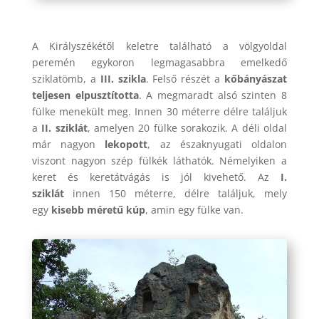
A Királyszékétől keletre található a völgyoldal
peremén egykoron legmagasabbra emelkedő
sziklatömb, a
III. szikla
. Felső részét a
kőbányászat
teljesen elpusztította
. A megmaradt alsó szinten 8
fülke menekült meg. Innen 30 méterre délre találjuk
a
II. sziklát
, amelyen 20 fülke sorakozik. A déli oldal
már nagyon
lekopott
, az északnyugati oldalon
viszont nagyon szép fülkék láthatók. Némelyiken a
keret és keretátvágás is jól kivehető. Az
I.
sziklát
innen 150 méterre, délre találjuk, mely
egy
kisebb méretű kúp
, amin egy fülke van.