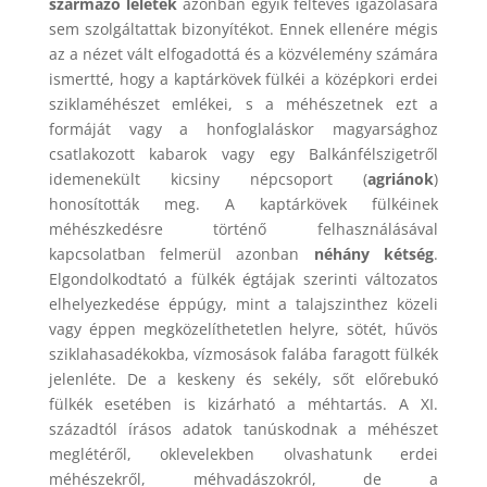
származó leletek
azonban egyik feltevés igazolására
sem szolgáltattak bizonyítékot. Ennek ellenére mégis
az a nézet vált elfogadottá és a közvélemény számára
ismertté, hogy a kaptárkövek fülkéi a középkori erdei
sziklaméhészet emlékei, s a méhészetnek ezt a
formáját vagy a honfoglaláskor magyarsághoz
csatlakozott kabarok vagy egy Balkánfélszigetről
idemenekült kicsiny népcsoport (
agriánok
)
honosították meg. A kaptárkövek fülkéinek
méhészkedésre történő felhasználásával
kapcsolatban felmerül azonban
néhány kétség
.
Elgondolkodtató a fülkék égtájak szerinti változatos
elhelyezkedése éppúgy, mint a talajszinthez közeli
vagy éppen megközelíthetetlen helyre, sötét, hűvös
sziklahasadékokba, vízmosások falába faragott fülkék
jelenléte. De a keskeny és sekély, sőt előrebukó
fülkék esetében is kizárható a méhtartás. A XI.
századtól írásos adatok tanúskodnak a méhészet
meglétéről, oklevelekben olvashatunk erdei
méhészekről, méhvadászokról, de a