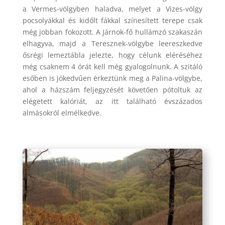
a Vermes-völgyben haladva, melyet a Vizes-völgy
pocsolyákkal és kidőlt fákkal színesített terepe csak
még jobban fokozott. A Járnok-fő hullámzó szakaszán
elhagyva, majd a Teresznek-völgybe leereszkedve
ősrégi lemeztábla jelezte, hogy célunk eléréséhez
még csaknem 4 órát kell még gyalogolnunk. A szitáló
esőben is jókedvűen érkeztünk meg a Palina-völgybe,
ahol a házszám feljegyzését követően pótoltuk az
elégetett kalóriát, az itt található évszázados
almásokról elmélkedve.