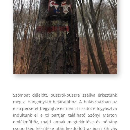
Szombat délelőtt, buszról-buszra szállva érkeztünk
meg a Hangonyi-tó bejáratához. A halászházban az
első pecsétet begyűjtve és némi frissítőt elfogyasztva
indultunk el a tó partján található Szőnyi Márton
emlékműhöz, majd annak megtekintése és néhány
csoportkép készítése után kezdődött az igazi kihívás