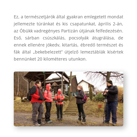
Ez, a természetjárók által gyakran emlegetett mondat
jellemezte túránkat és kis csapatunkat, április 2-án,
az Óbükk vadregényes Partizán útjának felfedezésén.
Eső, sárban csúszkálás, pocsolyák átugrálása, de
ennek ellenére jókedv, kitartás, ébredő természet és
fák által „bekebelezett” útjelző lemeztáblák kísértek
bennünket 20 kilométeres utunkon.