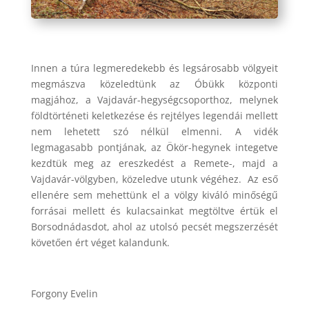
Innen a túra legmeredekebb és legsárosabb völgyeit
megmászva közeledtünk az Óbükk központi
magjához, a Vajdavár-hegységcsoporthoz, melynek
földtörténeti keletkezése és rejtélyes legendái mellett
nem lehetett szó nélkül elmenni. A vidék
legmagasabb pontjának, az Ökör-hegynek integetve
kezdtük meg az ereszkedést a Remete-, majd a
Vajdavár-völgyben, közeledve utunk végéhez. Az eső
ellenére sem mehettünk el a völgy kiváló minőségű
forrásai mellett és kulacsainkat megtöltve értük el
Borsodnádasdot, ahol az utolsó pecsét megszerzését
követően ért véget kalandunk.
Forgony Evelin