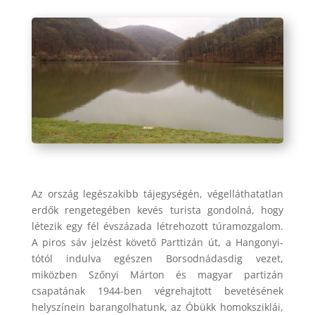
Az ország legészakibb tájegységén, végelláthatatlan
erdők rengetegében kevés turista gondolná, hogy
létezik egy fél évszázada létrehozott túramozgalom.
A piros sáv jelzést követő Parttizán út, a Hangonyi-
tótól indulva egészen Borsodnádasdig vezet,
miközben Szőnyi Márton és magyar partizán
csapatának 1944-ben végrehajtott bevetésének
helyszínein barangolhatunk, az Óbükk homoksziklái,