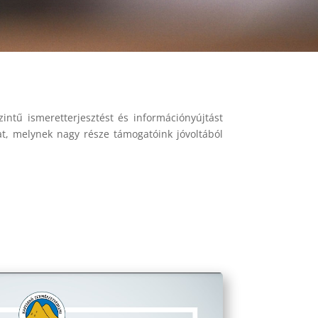
intű ismeretterjesztést és információnyújtást
at, melynek nagy része támogatóink jóvoltából