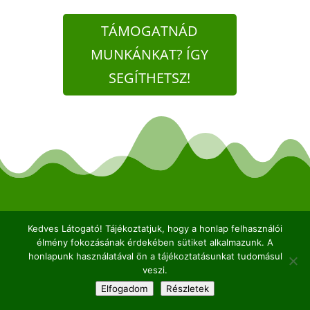
TÁMOGATNÁD
MUNKÁNKAT? ÍGY
SEGÍTHETSZ!
2026© Kaptárkő Egyesület | Email:
info@kaptarko.hu
Kedves Látogató! Tájékoztatjuk, hogy a honlap felhasználói
|
Adatkezelés
|
Impresszum |
Web:
VERTICAL
élmény fokozásának érdekében sütiket alkalmazunk. A
honlapunk használatával ön a tájékoztatásunkat tudomásul
veszi.
Elfogadom
Részletek