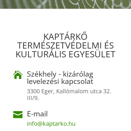
KAPTÁRKŐ
TERMÉSZETVÉDELMI ÉS
KULTURÁLIS EGYESÜLET
Székhely - kizárólag

levelezési kapcsolat
3300 Eger, Kallómalom utca 32.
III/9.
E-mail

info@kaptarko.hu