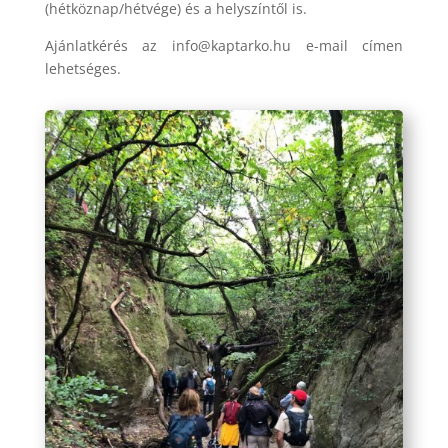
(hétköznap/hétvége) és a helyszíntől is.
Ajánlatkérés az info@kaptarko.hu e-mail címen
lehetséges.