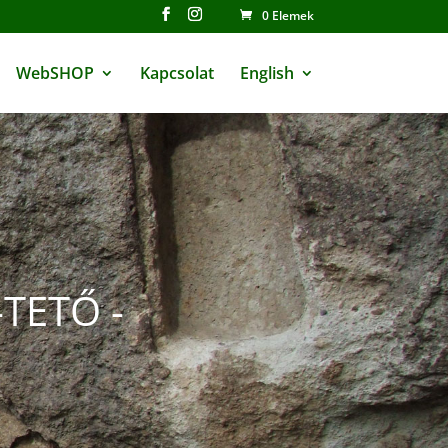
0 Elemek
WebSHOP
Kapcsolat
English
-TETŐ -