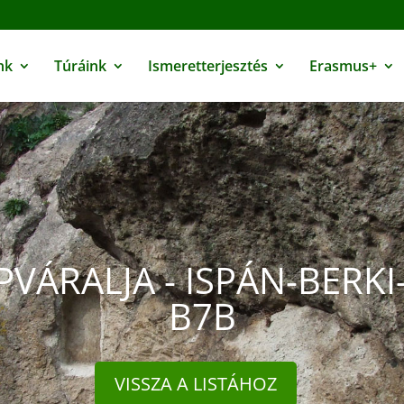
nk
Túráink
Ismeretterjesztés
Erasmus+
VÁRALJA - ISPÁN-BERKI
B7B
VISSZA A LISTÁHOZ