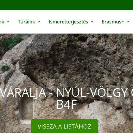
nk
Túráink
Ismeretterjesztés
Erasmus+
VÁRALJA - NYÚL-VÖLGY 
B4F
VISSZA A LISTÁHOZ