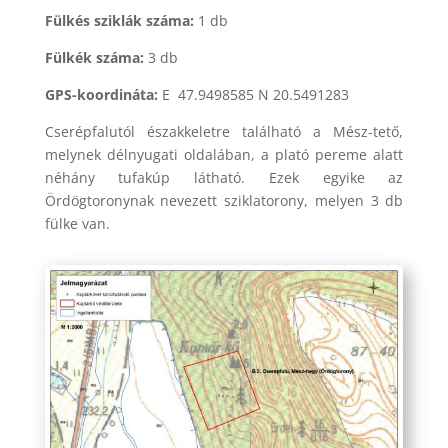
Fülkés sziklák száma:
1 db
Fülkék száma:
3 db
GPS-koordináta:
E 47.9498585 N 20.5491283
Cserépfalutól északkeletre található a Mész-tető,
melynek délnyugati oldalában, a plató pereme alatt
néhány tufakúp látható. Ezek egyike az
Ördögtoronynak nevezett sziklatorony, melyen 3 db
fülke van.