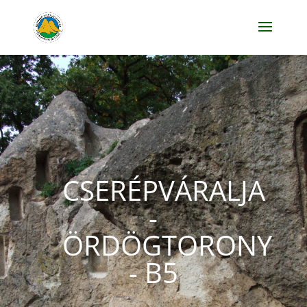
CSERÉPVÁRALJA
-
ÖRDÖGTORONY
- B5