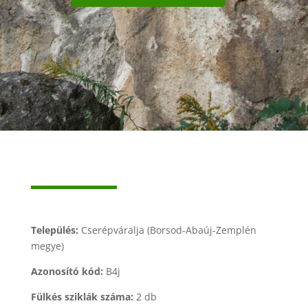
Település:
Cserépváralja (Borsod-Abaúj-Zemplén
megye)
Azonosító kód:
B4j
Fülkés sziklák száma:
2 db