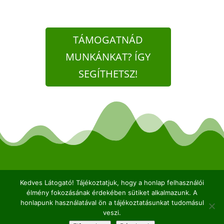
TÁMOGATNÁD
MUNKÁNKAT? ÍGY
SEGÍTHETSZ!
2026© Kaptárkő Egyesület | Email:
info@kaptarko.hu
Kedves Látogató! Tájékoztatjuk, hogy a honlap felhasználói
|
Adatkezelés
|
Impresszum |
Web:
VERTICAL
élmény fokozásának érdekében sütiket alkalmazunk. A
honlapunk használatával ön a tájékoztatásunkat tudomásul
veszi.