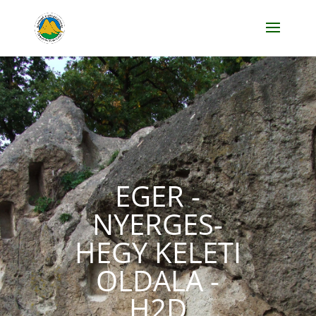
EGER -
NYERGES-
HEGY KELETI
OLDALA -
H2D