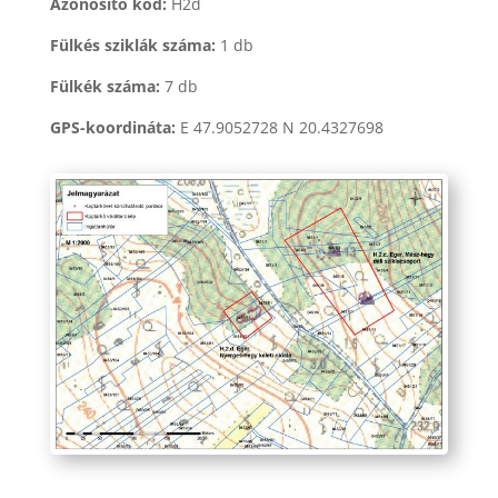
Azonosító kód:
H2d
Fülkés sziklák száma:
1 db
Fülkék száma:
7 db
GPS-koordináta:
E 47.9052728 N 20.4327698