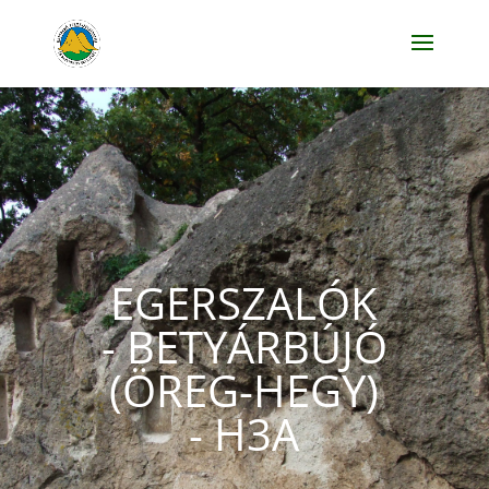
EGERSZALÓK
- BETYÁRBÚJÓ
(ÖREG-HEGY)
- H3A