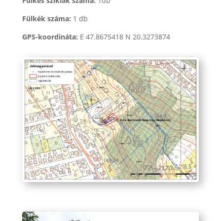
Fülkés sziklák száma:
1db
Fülkék száma:
1 db
GPS-koordináta:
E 47.8675418 N 20.3273874