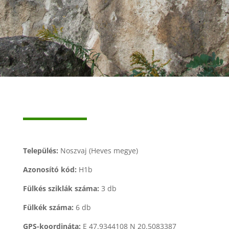
Település:
Noszvaj (Heves megye)
Azonosító kód:
H1b
Fülkés sziklák száma:
3 db
Fülkék száma:
6 db
GPS-koordináta:
E 47.9344108 N 20.5083387