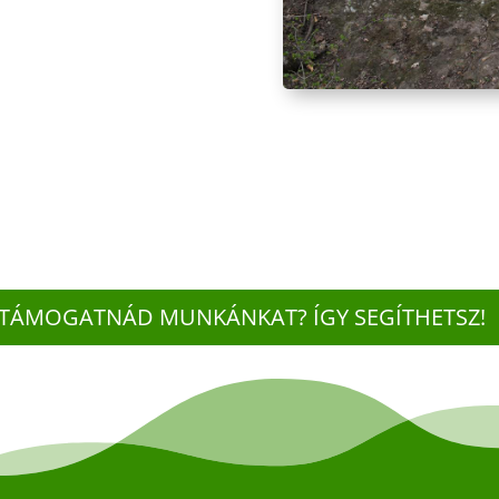
TÁMOGATNÁD MUNKÁNKAT? ÍGY SEGÍTHETSZ!