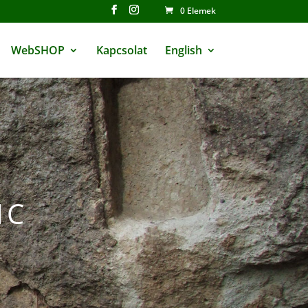
0 Elemek
WebSHOP
Kapcsolat
English
1C