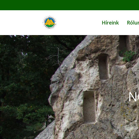
Híreink
Rólu
N