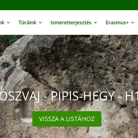
nk
Túráink
Ismeretterjesztés
Erasmus+
OSZVAJ - PIPIS-HEGY - H
VISSZA A LISTÁHOZ