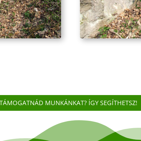
TÁMOGATNÁD MUNKÁNKAT? ÍGY SEGÍTHETSZ!