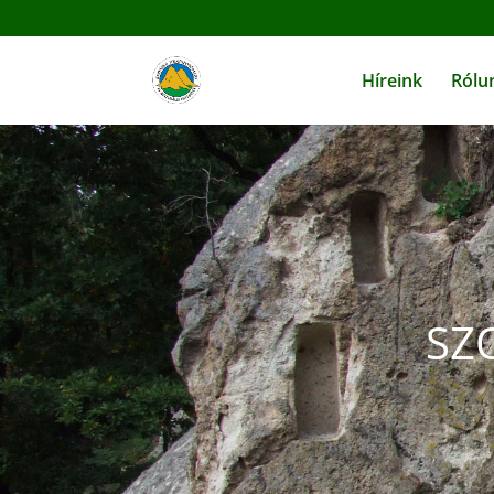
Híreink
Rólu
SZ