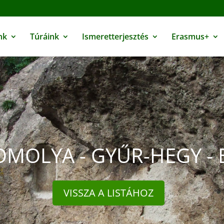
nk
Túráink
Ismeretterjesztés
Erasmus+
OMOLYA - GYŰR-HEGY - 
VISSZA A LISTÁHOZ