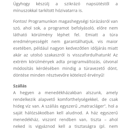
Úgyhogy készülj a szikrázó napsütéstől a
mínuszokkal tarkított hózivatarra is.
Fontos! Programunkon magashegységi túrázásról van
szó, ahol sok, a programot befolyásoló, előre nem
látható körülmény léphet fel. Emiatt a túra
eredményességét nem garantálhatjuk, vis maior
esetében, például nagyon kedvezőtlen időjárás miatt
akár az utolsó szakaszról is visszafordulhatunk! Az
extrém körülmények adta programváltozás, útvonal
módosítás kérdésében mindig a túravezető dönt,
döntése minden résztvevőre kötelező érvényű!
Szállás
A hegyen a menedékházakban alszunk, amely
rendelkezik alapvető komforthelységekkel, de csak
hideg víz van. A szállás egyszerű „matracláger”, hol a
saját hálózsákodban kell aludnod. A ház egyszerű
menedékház, viszont rendben van, tiszta – ahol
neked is vigyáznod kell a tisztaságra (pl. nem