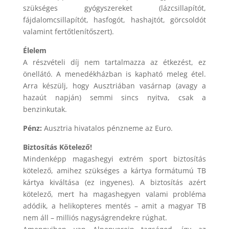
szükséges gyógyszereket (lázcsillapítót,
fájdalomcsillapítót, hasfogót, hashajtót, görcsoldót
valamint fertőtlenítőszert).
Élelem
A részvételi díj nem tartalmazza az étkezést, ez
önellátó. A menedékházban is kapható meleg étel.
Arra készülj, hogy Ausztriában vasárnap (avagy a
hazaút napján) semmi sincs nyitva, csak a
benzinkutak.
Pénz:
Ausztria hivatalos pénzneme az Euro.
Biztosítás
Kötelező!
Mindenképp magashegyi extrém sport biztosítás
kötelező, amihez szükséges a kártya formátumú TB
kártya kiváltása (ez ingyenes). A biztosítás azért
kötelező, mert ha magashegyen valami probléma
adódik, a helikopteres mentés – amit a magyar TB
nem áll – milliós nagyságrendekre rúghat.