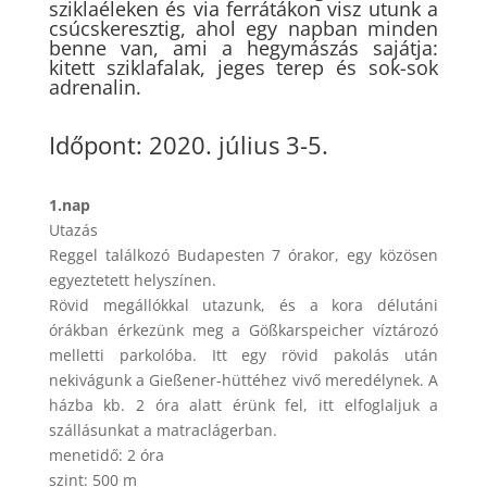
sziklaéleken és via ferrátákon visz utunk a
csúcskeresztig, ahol egy napban minden
benne van, ami a hegymászás sajátja:
kitett sziklafalak, jeges terep és sok-sok
adrenalin.
Időpont: 2020. július 3-5.
1.nap
Utazás
Reggel találkozó Budapesten 7 órakor, egy közösen
egyeztetett helyszínen.
Rövid megállókkal utazunk, és a kora délutáni
órákban érkezünk meg a Gößkarspeicher víztározó
melletti parkolóba. Itt egy rövid pakolás után
nekivágunk a Gießener-hüttéhez vivő meredélynek. A
házba kb. 2 óra alatt érünk fel, itt elfoglaljuk a
szállásunkat a matraclágerban.
menetidő: 2 óra
szint: 500 m