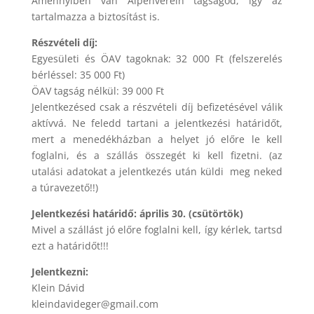
Amennyiben van Alpenverein tagságod, így az
tartalmazza a biztosítást is.
Részvételi díj:
Egyesületi és ÖAV tagoknak: 32 000 Ft (felszerelés
bérléssel: 35 000 Ft)
ÖAV tagság nélkül: 39 000 Ft
Jelentkezésed csak a részvételi díj befizetésével válik
aktívvá. Ne feledd tartani a jelentkezési határidőt,
mert a menedékházban a helyet jó előre le kell
foglalni, és a szállás összegét ki kell fizetni. (az
utalási adatokat a jelentkezés után küldi meg neked
a túravezető!!)
Jelentkezési határidő: április 30. (csütörtök)
Mivel a szállást jó előre foglalni kell, így kérlek, tartsd
ezt a határidőt!!!
Jelentkezni:
Klein Dávid
kleindavideger@gmail.com