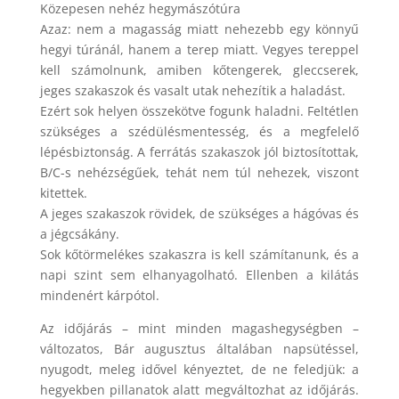
Közepesen nehéz hegymászótúra
Azaz: nem a magasság miatt nehezebb egy könnyű
hegyi túránál, hanem a terep miatt. Vegyes tereppel
kell számolnunk, amiben kőtengerek, gleccserek,
jeges szakaszok és vasalt utak nehezítik a haladást.
Ezért sok helyen összekötve fogunk haladni. Feltétlen
szükséges a szédülésmentesség, és a megfelelő
lépésbiztonság. A ferrátás szakaszok jól biztosítottak,
B/C-s nehézségűek, tehát nem túl nehezek, viszont
kitettek.
A jeges szakaszok rövidek, de szükséges a hágóvas és
a jégcsákány.
Sok kőtörmelékes szakaszra is kell számítanunk, és a
napi szint sem elhanyagolható. Ellenben a kilátás
mindenért kárpótol.
Az időjárás – mint minden magashegységben –
változatos, Bár augusztus általában napsütéssel,
nyugodt, meleg idővel kényeztet, de ne feledjük: a
hegyekben pillanatok alatt megváltozhat az időjárás.