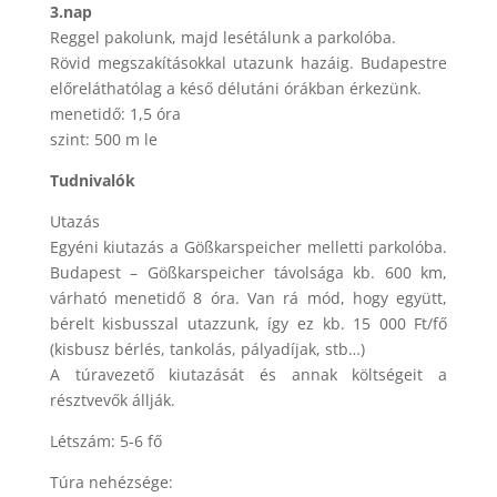
3.nap
Reggel pakolunk, majd lesétálunk a parkolóba.
Rövid megszakításokkal utazunk hazáig. Budapestre
előreláthatólag a késő délutáni órákban érkezünk.
menetidő: 1,5 óra
szint: 500 m le
Tudnivalók
Utazás
Egyéni kiutazás a Gößkarspeicher melletti parkolóba.
Budapest – Gößkarspeicher távolsága kb. 600 km,
várható menetidő 8 óra. Van rá mód, hogy együtt,
bérelt kisbusszal utazzunk, így ez kb. 15 000 Ft/fő
(kisbusz bérlés, tankolás, pályadíjak, stb…)
A túravezető kiutazását és annak költségeit a
résztvevők állják.
Létszám: 5-6 fő
Túra nehézsége: