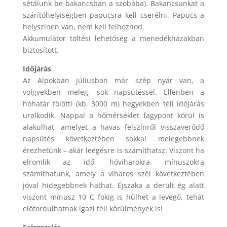
sétálunk be bakancsban a szobába). Bakancsunkat a
szárítóhelyiségben papucsra kell cserélni. Papucs a
helyszínen van, nem kell felhoznod.
Akkumulátor töltési lehetőség a menedékházakban
biztosított.
Időjárás
Az Alpokban júliusban már szép nyár van, a
völgyekben meleg, sok napsütéssel. Ellenben a
hóhatár fölötti (kb. 3000 m) hegyekben téli időjárás
uralkodik. Nappal a hőmérséklet fagypont körül is
alakulhat, amelyet a havas felszínről visszaverődő
napsütés következtében sokkal melegebbnek
érezhetünk – akár leégésre is számíthatsz. Viszont ha
elromlik az idő, hóviharokra, mínuszokra
számíthatunk, amely a viharos szél következtében
jóval hidegebbnek hathat. Éjszaka a derült ég alatt
viszont mínusz 10 C fokig is hűlhet a levegő, tehát
előfordulhatnak igazi téli körülmények is!