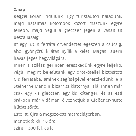
2.nap
Reggel korán indulunk. Egy turistaúton haladunk,
majd hatalmas kőtömbök között mászunk egyre
feljebb, majd végül a gleccser jegén a vasalt út
beszállásáig.
Itt egy B/C-s ferráta örvendeztet egészen a csúcsig,
ahol gyönyörű kilátás nyílik a keleti Magas-Tauern
havas-jeges hegyvilágára.
Innen a sziklás gerincen ereszkedünk egyre lejjebb,
végül megint belefutunk egy drótkötéllel biztosított
C-s ferrátába, aminek segítségével ereszkedünk le a
Steinerne Mandln bizarr sziklatornyai alá. Innen már
csak egy kis gleccser, egy kis kőtenger, és az esti
órákban már vidáman élvezhetjük a Gießener-hütte
hűtött sőrét.
Este itt, újra a megszokott matraclágerban.
menetidő: kb. 10 óra
szint: 1300 fel, és le