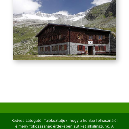
2026© Kaptárkő Egyesület | Email:
info@kaptarko.hu
Kedves Látogató! Tájékoztatjuk, hogy a honlap felhasználói
|
Adatkezelés
|
Impresszum |
Web:
VERTICAL
élmény fokozásának érdekében sütiket alkalmazunk. A