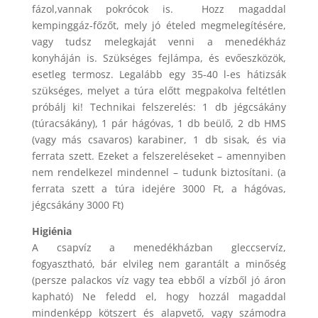
fázol,vannak pokrócok is. Hozz magaddal
kempinggáz-főzőt, mely jó ételed megmelegítésére,
vagy tudsz melegkaját venni a menedékház
konyháján is. Szükséges fejlámpa, és evőeszközök,
esetleg termosz. Legalább egy 35-40 l-es hátizsák
szükséges, melyet a túra előtt megpakolva feltétlen
próbálj ki! Technikai felszerelés: 1 db jégcsákány
(túracsákány), 1 pár hágóvas, 1 db beülő, 2 db HMS
(vagy más csavaros) karabiner, 1 db sisak, és via
ferrata szett. Ezeket a felszereléseket – amennyiben
nem rendelkezel mindennel – tudunk biztosítani. (a
ferrata szett a túra idejére 3000 Ft, a hágóvas,
jégcsákány 3000 Ft)
Higiénia
A csapvíz a menedékházban gleccservíz,
fogyasztható, bár elvileg nem garantált a minőség
(persze palackos víz vagy tea ebből a vízből jó áron
kapható) Ne feledd el, hogy hozzál magaddal
mindenképp kötszert és alapvető, vagy számodra