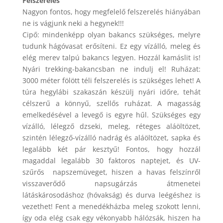
Felszerelés
Nagyon fontos, hogy megfelelő felszerelés hiányában
ne is vágjunk neki a hegynek!!!
Cipő: mindenképp olyan bakancs szükséges, melyre
tudunk hágóvasat erősíteni. Ez egy vízálló, meleg és
elég merev talpú bakancs legyen. Hozzál kamáslit is!
Nyári trekking-bakancsban ne indulj el! Ruházat:
3000 méter fölött téli felszerelés is szükséges lehet! A
túra hegylábi szakaszán készülj nyári időre, tehát
célszerű a könnyű, szellős ruházat. A magasság
emelkedésével a levegő is egyre hűl. Szükséges egy
vízálló, lélegző dzseki, meleg, réteges aláöltözet,
szintén lélegző-vízálló nadrág és aláöltözet, sapka és
legalább két pár kesztyű! Fontos, hogy hozzál
magaddal legalább 30 faktoros naptejet, és UV-
szűrős napszemüveget, hiszen a havas felszínről
visszaverődő napsugárzás átmenetei
látáskárosodáshoz (hóvakság) és durva leégéshez is
vezethet! Fent a menedékházba meleg szokott lenni,
így oda elég csak egy vékonyabb hálózsák, hiszen ha