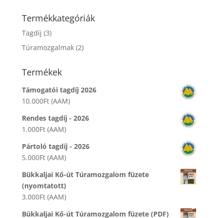
a
következőre:
Termékkategóriák
Tagdíj
(3)
Túramozgalmak
(2)
Termékek
Támogatói tagdíj 2026
10.000
Ft
(AAM)
Rendes tagdíj - 2026
1.000
Ft
(AAM)
Pártoló tagdíj - 2026
5.000
Ft
(AAM)
Bükkaljai Kő-út Túramozgalom füzete
(nyomtatott)
3.000
Ft
(AAM)
Bükkaljai Kő-út Túramozgalom füzete (PDF)