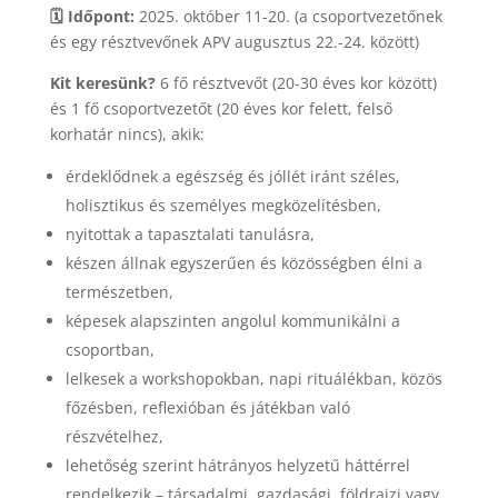
🗓️ Időpont:
2025. október 11-20. (a csoportvezetőnek
és egy résztvevőnek APV augusztus 22.-24. között)
Kit keresünk?
6 fő résztvevőt (20-30 éves kor között)
és 1 fő csoportvezetőt (20 éves kor felett, felső
korhatár nincs), akik:
érdeklődnek a egészség és jóllét iránt széles,
holisztikus és személyes megközelítésben,
nyitottak a tapasztalati tanulásra,
készen állnak egyszerűen és közösségben élni a
természetben,
képesek alapszinten angolul kommunikálni a
csoportban,
lelkesek a workshopokban, napi rituálékban, közös
főzésben, reflexióban és játékban való
részvételhez,
lehetőség szerint hátrányos helyzetű háttérrel
rendelkezik – társadalmi, gazdasági, földrajzi vagy