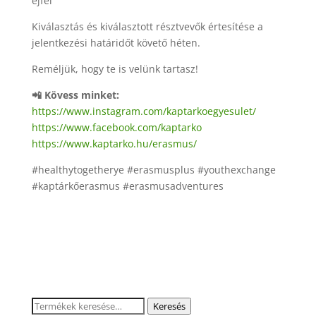
éjfél
Kiválasztás és kiválasztott résztvevők értesítése a
jelentkezési határidőt követő héten.
Reméljük, hogy te is velünk tartasz!
📲 Kövess minket:
https://www.instagram.com/kaptarkoegyesulet/
https://www.facebook.com/kaptarko
https://www.kaptarko.hu/erasmus/
#healthytogetherye #erasmusplus #youthexchange
#kaptárkőerasmus #erasmusadventures
Keresés
Keresés