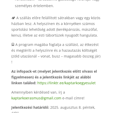
személyes értelemben.
🏕️ A szállás előre felállított sátrakban vagy egy közös
házban lesz. A helyszínen és a környéken számos
sportolási lehetőség adott (kerékpározás, mászófal,
kenu), illetve az esti tábortüzek nyugodt hangulata.
🚍 A program magába foglalja a szállást, az étkezést
és megtéríti a helyszínre és a hazautazás költségét
(zöld utazásnál – vonat, busz – magasabb összeg jár)
!
Az infopack-et (melyet jelentkezés előtt olvass el
figyelmesen) és a jelentkezés linkjét az alábbi
linken találod:
https://linktr.ee/kaptarkoegyesulet
Amennyiben kérdésed van, írj a
kaptarkoerasmus@gmail.com
e-mail címre!
Jelentkezési határidő:
2025. augusztus 8. péntek,