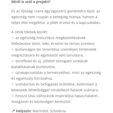
Miről is szól a projekt?
Ez az ifjúsági csere egy egyszerű gondolatra épül: az
egészség nem csupán a betegség hiánya, hanem a
teljes élet megélése, a jóllét érzése és a kapcsolódás.
A célok többek között:
✨ az egészség holisztikus megközelítésének
felfedezése (testi, lelki, érzelmi és társas szinten),
✨ biztonságos tér teremtése személyes történetek
megosztására és egymástól való tanulásra,
✨ önreflexió és új, jóllétet támogató szokások
kialakításának ösztönzése,
✨ újrakapcsolódás a természethez, mint az egészség
és egyensúly forrásához,
✨ szolidaritás és befogadás erősítése, különösen a
kevesebb lehetőséggel rendelkező fiatalok számára,
✨ hosszú távú változások inspirálása tapasztalaton,
mozgáson és közösségen keresztül.
📍 Helyszín:
Marindol, Szlovénia