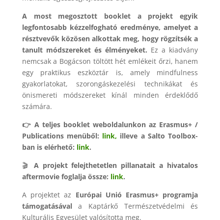
A most megosztott booklet a projekt egyik
legfontosabb kézzelfogható eredménye, amelyet a
résztvevők közösen alkottak meg, hogy rögzítsék a
tanult módszereket és élményeket.
Ez a kiadvány
nemcsak a Bogácson töltött hét emlékeit őrzi, hanem
egy praktikus eszköztár is, amely mindfulness
gyakorlatokat, szorongáskezelési technikákat és
önismereti módszereket kínál minden érdeklődő
számára.
👉 A teljes booklet weboldalunkon az Erasmus+ /
Publications menüből:
link,
illeve a Salto Toolbox-
ban is elérhető:
link
.
🎬
A projekt felejthetetlen pillanatait a hivatalos
aftermovie foglalja össze:
link
.
A projektet az
Európai Unió Erasmus+ programja
támogatásával
a Kaptárkő Természetvédelmi és
Kulturális Egyesület valósította meg.