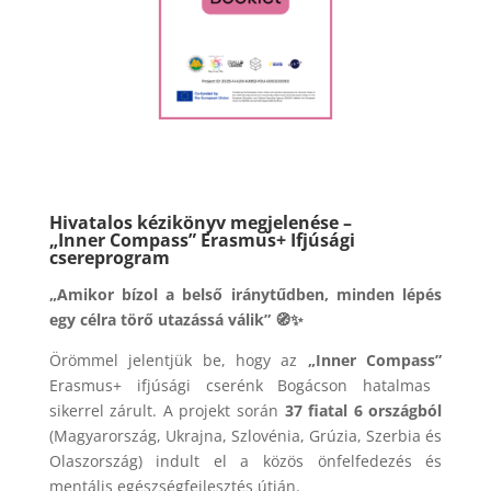
Hivatalos kézikönyv megjelenése –
„Inner Compass” Erasmus+ Ifjúsági
csereprogram
„Amikor bízol a belső iránytűdben, minden lépés
egy célra törő utazássá válik” 🧭✨
Örömmel jelentjük be, hogy az
„Inner Compass”
Erasmus+ ifjúsági cserénk Bogácson hatalmas
sikerrel zárult. A projekt során
37 fiatal 6 országból
(Magyarország, Ukrajna, Szlovénia, Grúzia, Szerbia és
Olaszország) indult el a közös önfelfedezés és
mentális egészségfejlesztés útján.