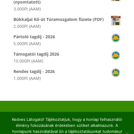
(nyomtatott)
3.000
Ft
(AAM)
Bükkaljai Kő-út Túramozgalom füzete (PDF)
2.000
Ft
(AAM)
Pártoló tagdíj - 2026
5.000
Ft
(AAM)
Támogatói tagdíj 2026
10.000
Ft
(AAM)
Rendes tagdíj - 2026
1.000
Ft
(AAM)
2026© Kaptárkő Egyesület | Email:
info@kaptarko.hu
Kedves Látogató! Tájékoztatjuk, hogy a honlap felhasználói
|
Adatkezelés
|
Impresszum |
Web:
VERTICAL
élmény fokozásának érdekében sütiket alkalmazunk. A
honlapunk használatával ön a tájékoztatásunkat tudomásul