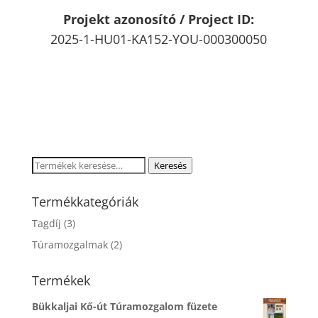
Projekt azonosító / Project ID:
2025-1-HU01-KA152-YOU-000300050
Keresés
Keresés
a
következőre:
Termékkategóriák
Tagdíj
(3)
Túramozgalmak
(2)
Termékek
Bükkaljai Kő-út Túramozgalom füzete