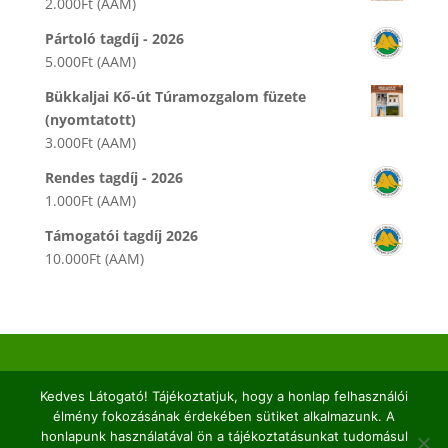
2.000
Ft
(AAM)
Pártoló tagdíj - 2026
5.000
Ft
(AAM)
Bükkaljai Kő-út Túramozgalom füzete
(nyomtatott)
3.000
Ft
(AAM)
Rendes tagdíj - 2026
1.000
Ft
(AAM)
Támogatói tagdíj 2026
10.000
Ft
(AAM)
2026© Kaptárkő Egyesület | Email:
info@kaptarko.hu
Kedves Látogató! Tájékoztatjuk, hogy a honlap felhasználói
|
Adatkezelés
|
Impresszum |
Web:
VERTICAL
élmény fokozásának érdekében sütiket alkalmazunk. A
honlapunk használatával ön a tájékoztatásunkat tudomásul