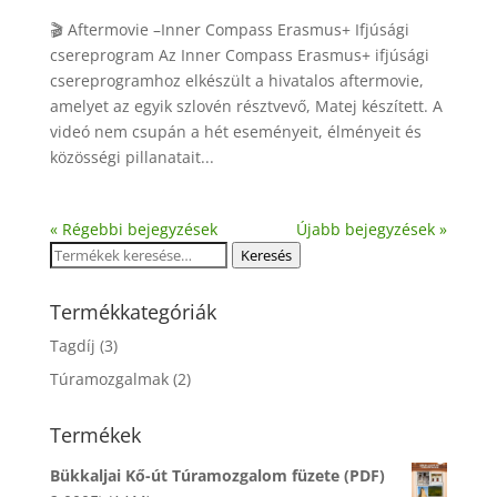
🎬 Aftermovie –Inner Compass Erasmus+ Ifjúsági
csereprogram Az Inner Compass Erasmus+ ifjúsági
csereprogramhoz elkészült a hivatalos aftermovie,
amelyet az egyik szlovén résztvevő, Matej készített. A
videó nem csupán a hét eseményeit, élményeit és
közösségi pillanatait...
« Régebbi bejegyzések
Újabb bejegyzések »
Keresés
Keresés
a
következőre:
Termékkategóriák
Tagdíj
(3)
Túramozgalmak
(2)
Termékek
Bükkaljai Kő-út Túramozgalom füzete (PDF)