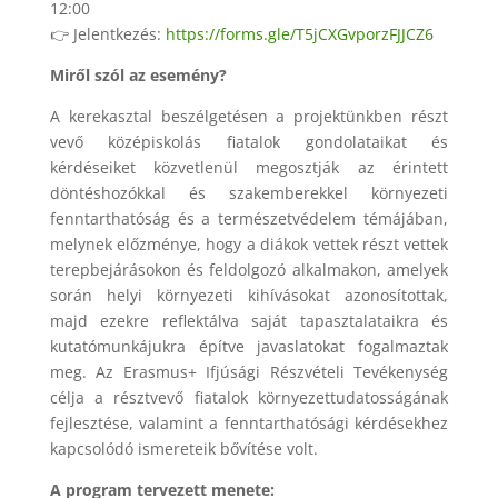
12:00
👉 Jelentkezés:
https://forms.gle/T5jCXGvporzFJJCZ6
Miről szól az esemény?
A kerekasztal beszélgetésen a projektünkben részt
vevő középiskolás fiatalok gondolataikat és
kérdéseiket közvetlenül megosztják az érintett
döntéshozókkal és szakemberekkel környezeti
fenntarthatóság és a természetvédelem témájában,
melynek előzménye, hogy a diákok vettek részt vettek
terepbejárásokon és feldolgozó alkalmakon, amelyek
során helyi környezeti kihívásokat azonosítottak,
majd ezekre reflektálva saját tapasztalataikra és
kutatómunkájukra építve javaslatokat fogalmaztak
meg. Az Erasmus+ Ifjúsági Részvételi Tevékenység
célja a résztvevő fiatalok környezettudatosságának
fejlesztése, valamint a fenntarthatósági kérdésekhez
kapcsolódó ismereteik bővítése volt.
A program tervezett menete: