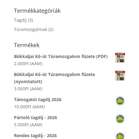
a
következőre:
Termékkategóriák
Tagdíj
(3)
Túramozgalmak
(2)
Termékek
Bükkaljai Kő-út Túramozgalom füzete (PDF)
2.000
Ft
(AAM)
Bükkaljai Kő-út Túramozgalom füzete
(nyomtatott)
3.000
Ft
(AAM)
Támogatói tagdíj 2026
10.000
Ft
(AAM)
Pártoló tagdíj - 2026
5.000
Ft
(AAM)
Rendes tagdíj - 2026