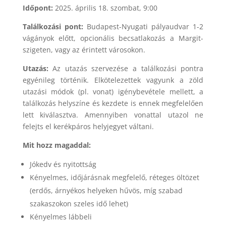
Időpont:
2025. április 18. szombat, 9:00
Találkozási pont:
Budapest-Nyugati pályaudvar 1-2
vágányok előtt, opcionális becsatlakozás a Margit-
szigeten, vagy az érintett városokon.
Utazás:
Az utazás szervezése a találkozási pontra
egyénileg történik. Elkötelezettek vagyunk a zöld
utazási módok (pl. vonat) igénybevétele mellett, a
találkozás helyszíne és kezdete is ennek megfelelően
lett kiválasztva. Amennyiben vonattal utazol ne
felejts el kerékpáros helyjegyet váltani.
Mit hozz magaddal:
Jókedv és nyitottság
Kényelmes, időjárásnak megfelelő, réteges öltözet
(erdős, árnyékos helyeken hűvös, míg szabad
szakaszokon szeles idő lehet)
Kényelmes lábbeli