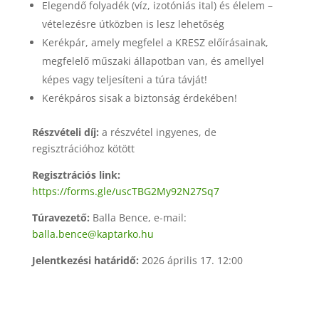
Elegendő folyadék (víz, izotóniás ital) és élelem –
vételezésre útközben is lesz lehetőség
Kerékpár, amely megfelel a KRESZ előírásainak,
megfelelő műszaki állapotban van, és amellyel
képes vagy teljesíteni a túra távját!
Kerékpáros sisak a biztonság érdekében!
Részvételi díj:
a részvétel ingyenes, de
regisztrációhoz kötött
Regisztrációs link:
https://forms.gle/uscTBG2My92N27Sq7
Túravezető:
Balla Bence, e-mail:
balla.bence@kaptarko.hu
Jelentkezési határidő:
2026 április 17. 12:00