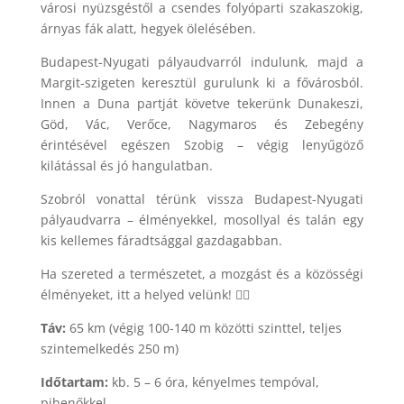
városi nyüzsgéstől a csendes folyóparti szakaszokig,
árnyas fák alatt, hegyek ölelésében.
Budapest-Nyugati pályaudvarról indulunk, majd a
Margit-szigeten keresztül gurulunk ki a fővárosból.
Innen a Duna partját követve tekerünk Dunakeszi,
Göd, Vác, Verőce, Nagymaros és Zebegény
érintésével egészen Szobig – végig lenyűgöző
kilátással és jó hangulatban.
Szobról vonattal térünk vissza Budapest-Nyugati
pályaudvarra – élményekkel, mosollyal és talán egy
kis kellemes fáradtsággal gazdagabban.
Ha szereted a természetet, a mozgást és a közösségi
élményeket, itt a helyed velünk! 🚴‍♀️
Táv:
65 km (végig 100-140 m közötti szinttel, teljes
szintemelkedés 250 m)
Időtartam:
kb. 5 – 6 óra, kényelmes tempóval,
pihenőkkel