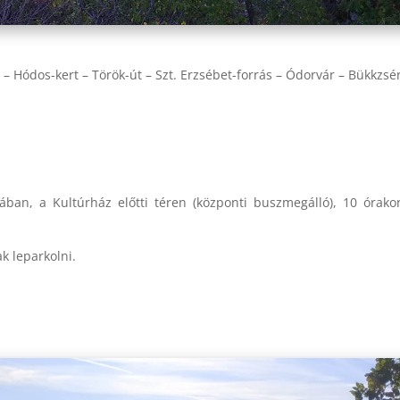
 – Hódos-kert – Török-út – Szt. Erzsébet-forrás – Ódorvár – Bükkzsé
ában, a Kultúrház előtti téren (központi buszmegálló), 10 órako
k leparkolni.