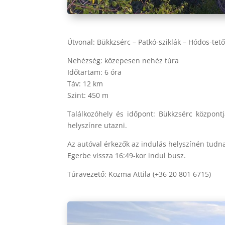
Útvonal:
Bükkzsérc – Patkó-sziklák – Hódos-tető
Nehézség:
közepesen nehéz túra
Időtartam:
6 óra
Táv:
12 km
Szint:
450 m
Találkozóhely és időpont:
Bükkzsérc központj
helyszínre utazni.
Az autóval érkezők az indulás helyszínén tudna
Egerbe vissza 16:49-kor indul busz.
Túravezető: Kozma Attila (+36 20 801 6715)