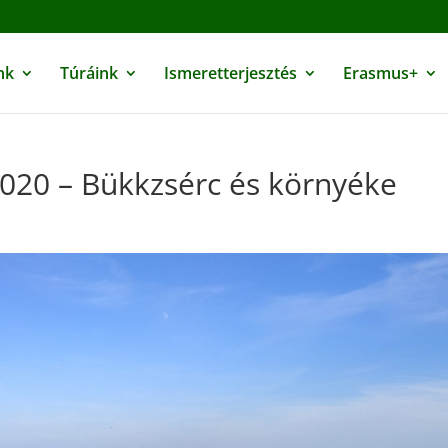
nk
Túráink
Ismeretterjesztés
Erasmus+
020 – Bükkzsérc és környéke