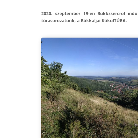
2020. szeptember 19-én Bükkzsércről indu
túrasorozatunk, a Bükkaljai KőkulTÚRA.