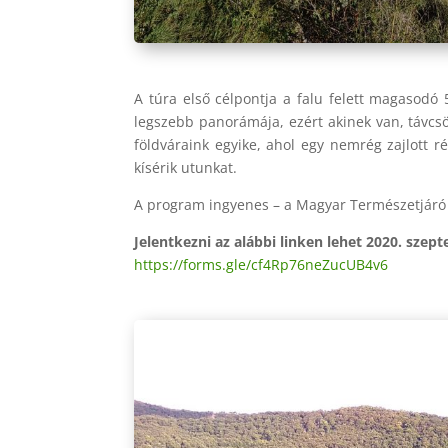
A túra első célpontja a falu felett magasodó 
legszebb panorámája, ezért akinek van, távcsö
földváraink egyike, ahol egy nemrég zajlott ré
kísérik utunkat.
A program ingyenes – a Magyar Természetjáró 
Jelentkezni az alábbi linken lehet 2020. szep
https://forms.gle/cf4Rp76neZucUB4v6