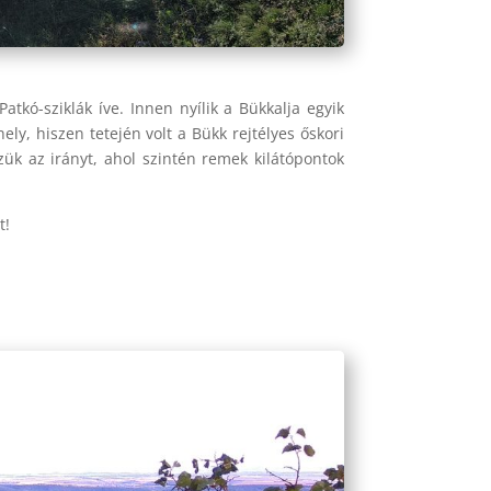
tkó-sziklák íve. Innen nyílik a Bükkalja egyik
y, hiszen tetején volt a Bükk rejtélyes őskori
szük az irányt, ahol szintén remek kilátópontok
t!