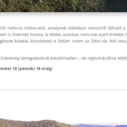
530 méteres Hódos-tető, amelynek oldalában messziről látható a Pa
vet is érdemes hoznia. A Hódos azonban nemcsak ezért érdekes hel
gészeti kutatás kincsleletet is feltárt. Innen az Ódor-vár felé ves
Szövetség támogatásának köszönhetően -, de regisztrációhoz kötöt
tember 18 (péntek) 18 óráig: