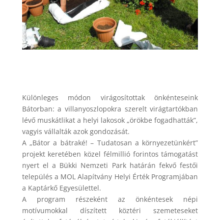
Különleges módon virágosítottak önkénteseink
Bátorban: a villanyoszlopokra szerelt virágtartókban
lévő muskátlikat a helyi lakosok „örökbe fogadhatták”,
vagyis vállalták azok gondozását.
A „Bátor a bátraké! – Tudatosan a környezetünkért”
projekt keretében közel félmillió forintos támogatást
nyert el a Bükki Nemzeti Park határán fekvő festői
település a MOL Alapítvány Helyi Érték Programjában
a Kaptárkő Egyesülettel.
A program részeként az önkéntesek népi
motívumokkal díszített köztéri szemeteseket