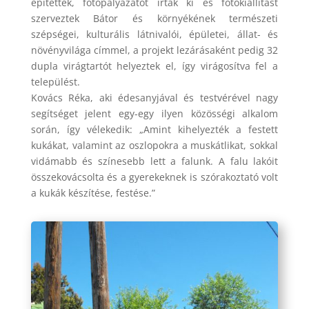
építettek, fotópályázatot írtak ki és fotókiállítást
szerveztek Bátor és környékének természeti
szépségei, kulturális látnivalói, épületei, állat- és
növényvilága címmel, a projekt lezárásaként pedig 32
dupla virágtartót helyeztek el, így virágosítva fel a
települést.
Kovács Réka, aki édesanyjával és testvérével nagy
segítséget jelent egy-egy ilyen közösségi alkalom
során, így vélekedik: „Amint kihelyezték a festett
kukákat, valamint az oszlopokra a muskátlikat, sokkal
vidámabb és színesebb lett a falunk. A falu lakóit
összekovácsolta és a gyerekeknek is szórakoztató volt
a kukák készítése, festése.”