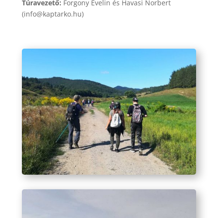
Túravezető:
Forgony Evelin és Havasi Norbert
(info@kaptarko.hu)