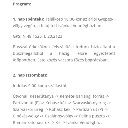
Program:
1. nap (péntek):
Találkozó 18:00-kor az arlói Gyepes-
völgy végén, a felújított Ivánkai Vendégházban.
GPS: N 48.1526, E 20.2123
Busszal érkezőknek felszállítást tudunk biztosítani a
buszmegállóból a házig, előre egyeztetett
időpontban. Este közös vacsora főzés bográcsban.
2. nap (szombat):
Indulás 9:00-kor a szállástól.
Útvonal: Keserűtanya -> Remete-barlang, forrás ->
Partizán út (P) -> Kohász kék -> Szarvaskő-nyereg ->
Szarvaskői-üreg -> Kohász kék -> Partizán út (P) ->
Cinókás-völgy -> Csalános-völgy -> Palina puszta ->
Román katonasírok -> K+ -> Ivánka Vendégház.