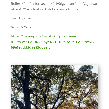
Roller Kálmán-forrás –> Körtvölgye-forrás -> Vajdavár
utca -> 25-ös főút -> Autóbusz-váróterem
Táv: 15,2 km
Szint: 575 m
https://en.mapy.cz/turisticka?planovani-
trasy&x=20.2194893&y=48.1218353&z=16&dim=612a
69e697dddd9e83dd8ef5