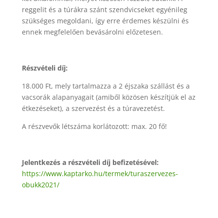
reggelit és a túrákra szánt szendvicseket egyénileg
szükséges megoldani, így erre érdemes készülni és
ennek megfelelően bevásárolni előzetesen.
Részvételi díj:
18.000 Ft, mely tartalmazza a 2 éjszaka szállást és a
vacsorák alapanyagait (amiből közösen készítjük el az
étkezéseket), a szervezést és a túravezetést.
A részvevők létszáma korlátozott: max. 20 fő!
Jelentkezés a részvételi díj befizetésével:
https://www.kaptarko.hu/termek/turaszervezes-
obukk2021/