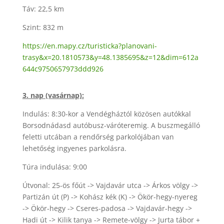
Táv: 22,5 km
Szint: 832 m
https://en.mapy.cz/turisticka?planovani-
trasy&x=20.1810573&y=48.1385695&z=12&dim=612a
644c9750657973ddd926
3. nap (vasárnap):
Indulás: 8:30-kor a Vendégháztól közösen autókkal
Borsodnádasd autóbusz-váróteremig. A buszmegálló
feletti utcában a rendőrség parkolójában van
lehetőség ingyenes parkolásra.
Túra indulása: 9:00
Útvonal: 25-ös főút -> Vajdavár utca -> Árkos völgy ->
Partizán út (P) -> Kohász kék (K) -> Ökör-hegy-nyereg
-> Ökör-hegy -> Cseres-padosa -> Vajdavár-hegy ->
Hadi út -> Kilik tanya -> Remete-völgy -> Jurta tábor +