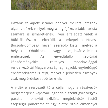
Hazánk felkapott kirándulóhelyei mellett léteznek
olyan vidékek melyek még a legtájékozottabb turista
számára is ismeretlenek. Ilyen elfeledett vidék a
Bükktől északra elterülő, a térképeken Heves-
Borsodi-dombság néven szereplő kistáj, melyet a
helyiek Óbükknek, vagy Vajdavár-vidéknek
emlegetnek. Az egyedülálló geológiai
képződményekkel, rejtélyes mondavilággal
rendelkező táj Magyarország legnagyobb egybefüggő
erdőrendszerét is rejti, melyet a jelöletlen ösvények
csak még érdekesebbé tesznek.
A vidékre szervezett túra célja, hogy a résztvevők
megismerjék a Vajdavár legendáit, szemügyre vegyék
páratlan homokkő szikláit, megtekintsék festői
szépségű panorámáját egy életre szóló élménnyel