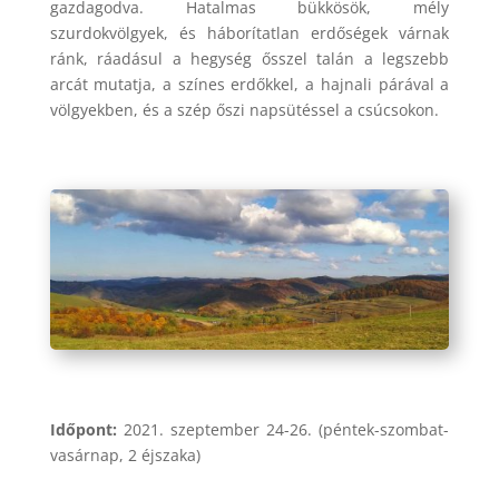
gazdagodva. Hatalmas bükkösök, mély
szurdokvölgyek, és háborítatlan erdőségek várnak
ránk, ráadásul a hegység ősszel talán a legszebb
arcát mutatja, a színes erdőkkel, a hajnali párával a
völgyekben, és a szép őszi napsütéssel a csúcsokon.
Időpont:
2021. szeptember 24-26. (péntek-szombat-
vasárnap, 2 éjszaka)