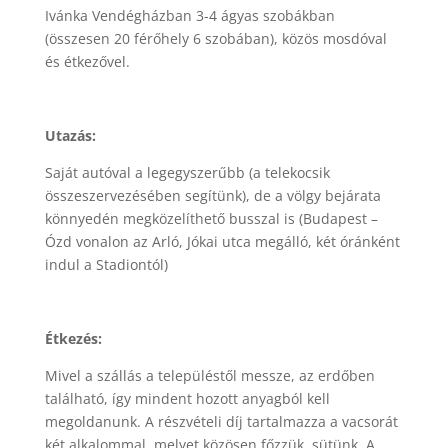
Ivánka Vendégházban 3-4 ágyas szobákban
(összesen 20 férőhely 6 szobában), közös mosdóval
és étkezővel.
Utazás:
Saját autóval a legegyszerűbb (a telekocsik
összeszervezésében segítünk), de a völgy bejárata
könnyedén megközelíthető busszal is (Budapest –
Ózd vonalon az Arló, Jókai utca megálló, két óránként
indul a Stadiontól)
Étkezés:
Mivel a szállás a településtől messze, az erdőben
található, így mindent hozott anyagból kell
megoldanunk. A részvételi díj tartalmazza a vacsorát
két alkalommal, melyet közösen főzzük, sütünk. A