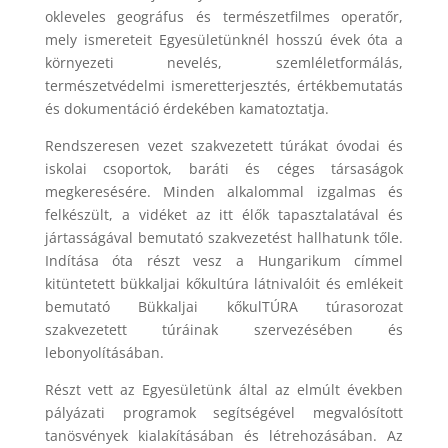
okleveles geográfus és természetfilmes operatőr,
mely ismereteit Egyesületünknél hosszú évek óta a
környezeti nevelés, szemléletformálás,
természetvédelmi ismeretterjesztés, értékbemutatás
és dokumentáció érdekében kamatoztatja.
Rendszeresen vezet szakvezetett túrákat óvodai és
iskolai csoportok, baráti és céges társaságok
megkeresésére. Minden alkalommal izgalmas és
felkészült, a vidéket az itt élők tapasztalatával és
jártasságával bemutató szakvezetést hallhatunk tőle.
Indítása óta részt vesz a Hungarikum címmel
kitüntetett bükkaljai kőkultúra látnivalóit és emlékeit
bemutató Bükkaljai kőkulTÚRA túrasorozat
szakvezetett túráinak szervezésében és
lebonyolításában.
Részt vett az Egyesületünk által az elmúlt években
pályázati programok segítségével megvalósított
tanösvények kialakításában és létrehozásában. Az