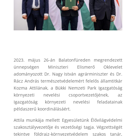
2023. május 26-án Balatonfüreden megrendezett
ünnepségen Miniszteri Elismerő Oklevelet
adományozott Dr. Nagy István agrárminiszter és Dr.
Rácz András természetvédelemért felelős államtitkár
Kozma Attilának, a Bükki Nemzeti Park Igazgatóság
környezeti nevelési csoportvezetőjének, az
Igazgatóság környezeti nevelési feladatainak
példaszerű koordinálásáért.
Attila munkája mellett Egyesületünk Élővilágvédelmi
szakosztályvezetője és vezetőségi tagja. Végzettségét
tekintve földrajz-környezetvédelem szakos tanár,