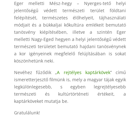
Eger melletti Mész-hegy – Nyerges-tető helyi
jelentőségű védett természeti terület földtani
felépítését, természetes élőhelyeit, tájhasználati
módjait és a bükkaljai kőkultúra emlékeit bemutató
tanösvény kiépítésében, illetve a szintén Eger
melletti Nagy-Eged hegyen a helyi jelentőségű védett
természeti területet bemutató hajdani tanösvénynek
a kor igényeinek megfelelő felújításában is sokat
köszönhetünk neki.
Nevéhez fűződik „
A rejtélyes kaptárkövek
” című
ismeretterjesztő filmünk is, mely a magyar tájak egyik
legkülönlegesebb, s egyben legrejtélyesebb
természeti és kultúrtörténeti értékeit, a
kaptárköveket mutatja be.
Gratulálunk!