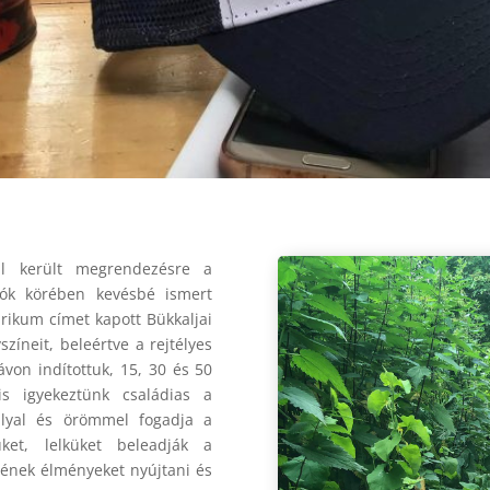
l került megrendezésre a
zók körében kevésbé ismert
arikum címet kapott Bükkaljai
színeit, beleértve a rejtélyes
ávon indítottuk, 15, 30 és 50
 igyekeztünk családias a
llyal és örömmel fogadja a
ket, lelküket beleadják a
nének élményeket nyújtani és