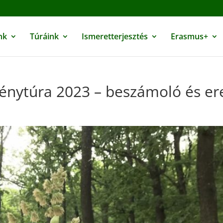
nk
Túráink
Ismeretterjesztés
Erasmus+
ménytúra 2023 – beszámoló és 