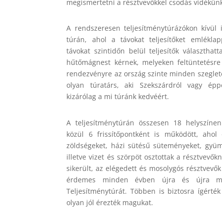
megismertetni a résztvevőkkel csodás vidékünk
A rendszeresen teljesítménytúrázókon kívül i
túrán, ahol a távokat teljesítőket emlékla
távokat szintidőn belül teljesítők választhat
hűtőmágnest kérnek, melyeken feltüntetésre ke
rendezvényre az ország szinte minden szegleté
olyan túratárs, aki Szekszárdról vagy épp
kizárólag a mi túránk kedvéért.
A teljesítménytúrán összesen 18 helyszínen
közül 6 frissítőpontként is működött, ahol 
zöldségeket, házi sütésű süteményeket, gyümö
illetve vizet és szörpöt osztottak a résztvevőkn
sikerült, az elégedett és mosolygós résztvevő
érdemes minden évben újra és újra me
Teljesítménytúrát. Többen is biztosra ígérték
olyan jól érezték magukat.