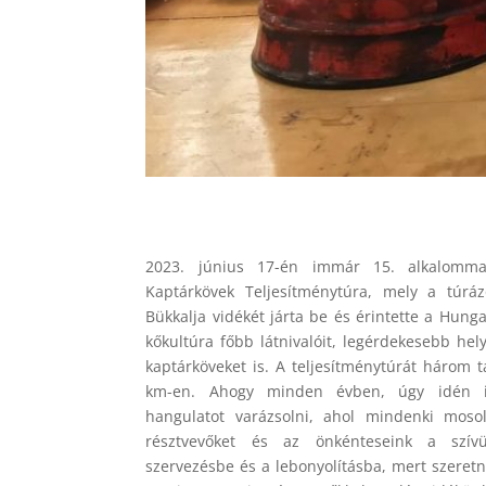
2023. június 17-én immár 15. alkalomma
Kaptárkövek Teljesítménytúra, mely a túrá
Bükkalja vidékét járta be és érintette a Hung
kőkultúra főbb látnivalóit, legérdekesebb hely
kaptárköveket is. A teljesítménytúrát három t
km-en. Ahogy minden évben, úgy idén is
hangulatot varázsolni, ahol mindenki moso
résztvevőket és az önkénteseink a szívü
szervezésbe és a lebonyolításba, mert szeret