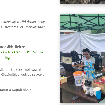
napot! Ilyen ellátásban, ennyi
 szervezés és megvalósítás!
z alábbi linken
ets/d/1-
AGcVU5NYe7w6xu-
haring
ik eljöttek és nekivágtak a
 Köszönjük a kedves szavakat
mbaton a Kaptárkövek