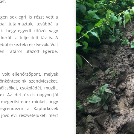
et.
gen sok egri is részt vett a
ppal jutalmaztuk, továbbá a
tak, hogy egyedi kitűzőt vagy
rült a teljesített táv is. A
ből érkeztek résztvevők. Volt
en Tatáról utazott Egerbe,
 volt ellenőrzőpont, melyek
önkénteseink szendvicseket,
lcsöket, csokoládét, müzlit,
ek. Az idei túra is nagyon jól
k megerősítenek minket, hogy
grendezni a Kaptárkövek
 jövő évi részvételüket, mert