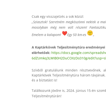
Csak egy visszajelzés a sok közül:
„Sziasztok! Szeretném megköszönni nektek a mai 
mosolyban még nem volt részem! Fantasztikus
Emelem a kalapom!
Egy 50 km-es
„
A Kaptárkövek Teljesítménytúra eredményei a
elérhetőek:
https://docs.google.com/
spreadshe
6dZUmkq3LWIB0H2DuCOXzDo310g/
edit?usp=s
Szívből gratulálunk minden résztvevőnek, ak
Kaptárkövek Teljesítménytúra három távjának.
és a bíztatást is!
Találkozunk jövőre is, 2024. június 15-én szo
Teljesítménytúrán!