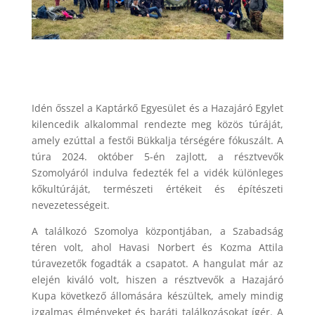
Idén ősszel a Kaptárkő Egyesület és a Hazajáró Egylet
kilencedik alkalommal rendezte meg közös túráját,
amely ezúttal a festői Bükkalja térségére fókuszált. A
túra 2024. október 5-én zajlott, a résztvevők
Szomolyáról indulva fedezték fel a vidék különleges
kőkultúráját, természeti értékeit és építészeti
nevezetességeit.
A találkozó Szomolya központjában, a Szabadság
téren volt, ahol Havasi Norbert és Kozma Attila
túravezetők fogadták a csapatot. A hangulat már az
elején kiváló volt, hiszen a résztvevők a Hazajáró
Kupa következő állomására készültek, amely mindig
izgalmas élményeket és baráti találkozásokat ígér. A