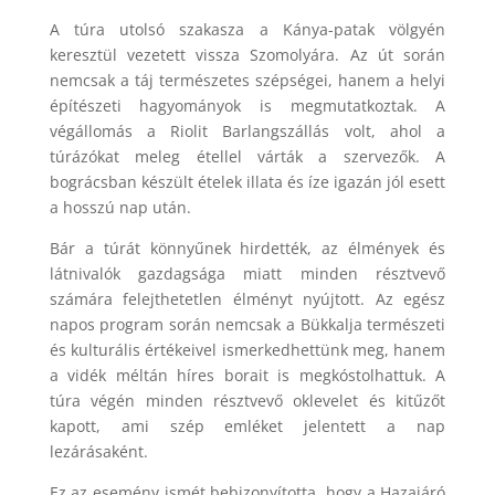
A túra utolsó szakasza a Kánya-patak völgyén
keresztül vezetett vissza Szomolyára. Az út során
nemcsak a táj természetes szépségei, hanem a helyi
építészeti hagyományok is megmutatkoztak. A
végállomás a Riolit Barlangszállás volt, ahol a
túrázókat meleg étellel várták a szervezők. A
bográcsban készült ételek illata és íze igazán jól esett
a hosszú nap után.
Bár a túrát könnyűnek hirdették, az élmények és
látnivalók gazdagsága miatt minden résztvevő
számára felejthetetlen élményt nyújtott. Az egész
napos program során nemcsak a Bükkalja természeti
és kulturális értékeivel ismerkedhettünk meg, hanem
a vidék méltán híres borait is megkóstolhattuk. A
túra végén minden résztvevő oklevelet és kitűzőt
kapott, ami szép emléket jelentett a nap
lezárásaként.
Ez az esemény ismét bebizonyította, hogy a Hazajáró