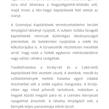
túra első állomása a Nagyvölgytetői-kilátó(k) volt,
majd innen a Vén-hegyi kaptárkövek felé vettük az
irányt.
A Szomolyai Kaptárkövek természetvédelmi terület
lenyűgöző látványt nyújtott. A vulkáni tufába faragott
kaptárkövek nemcsak különleges látványosságot
jelentettek, de betekintést nyújtottak a vidék ősi
kőkultúrájába is. A túravezetők részletesen meséltek
arról, hogy ezek a fülkék egykoron méhészkedésre
vagy vallási célokra szolgáltak.
Továbbhaladva a Király-rét és a Cakó-tetői
kaptárkövek felé vezetett utunk. A dombok, mezők és
szőlőültetvények mellett haladva egyre inkább
érezhetővé vált a vidék sajátos hangulata. A Király-
réten egy rövid pihenőt tartottunk, miközben a
hegyek között megülő pára és a csendes környezet
nyugalmat árasztott. A látvány lenyűgöző volt, a
környék teljes panorámája elénk tárult.