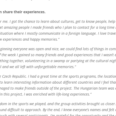
m share their experiences.
 me. I got the chance to learn about cultures, get to know people, help 
t amazing people I made friends who I plan to contact for a long time in 
situation where I mostly communicate in a foreign language. I love trave
ew experiences and happy memories.”
inning everyone was open and nice, we could find lots of things in com
 the week I gained so many friends and good experiences that I wasn’t 
hing together, volunteering in a swamp or partying at the cultural nigh
al and we all left with unforgettable memories.”
he Czech Republic. I had a great time at the sports programs, the locatio
 to learn interesting information about different countries and I feel t
naged to make friends outside of the project. The Hungarian team was e
n this project, I was enriched with life-long experiences.”
dom in the sports we played, and the group activities brought us closer
 found difficult to approach. By the end, I knew everyone’s names and fe
 touch with several participants. I’m grateful for the opportunity and the