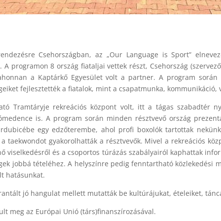
grendezésre Csehországban, az „Our Language is Sport” elnevez
l. A programon 8 ország fiataljai vettek részt, Csehország (szervez
ahonnan a Kaptárkő Egyesület volt a partner. A program során sp
eiket fejlesztették a fiatalok, mint a csapatmunka, kommunikáció
ható Tramtáryje rekreációs központ volt, itt a tágas szabadtér ny
zómedence is. A program során minden résztvevő ország prezentál
ardubicébe egy edzőterembe, ahol profi boxolók tartottak nekün
a taekwondot gyakorolhatták a résztvevők. Mivel a rekreációs közpo
ő viselkedésről és a csoportos túrázás szabályairól kaphattak info
égek jobbá tételéhez. A helyszínre pedig fenntartható közlekedési m
lt hatásunkat.
antált jó hangulat mellett mutatták be kultúrájukat, ételeiket, tánc
lt meg az Európai Unió (társ)finanszírozásával.