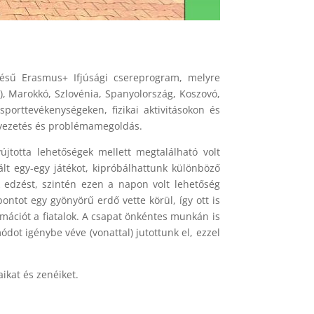
ésű Erasmus+ Ifjúsági csereprogram, melyre
ő), Marokkó, Szlovénia, Spanyolország, Koszovó,
orttevékenységeken, fizikai aktivitásokon és
, vezetés és problémamegoldás.
újtotta lehetőségek mellett megtalálható volt
t egy-egy játékot, kipróbálhattunk különböző
k edzést, szintén ezen a napon volt lehetőség
ntot egy gyönyörű erdő vette körül, így ott is
rmációt a fiatalok. A csapat önkéntes munkán is
ódot igénybe véve (vonattal) jutottunk el, ezzel
aikat és zenéiket.