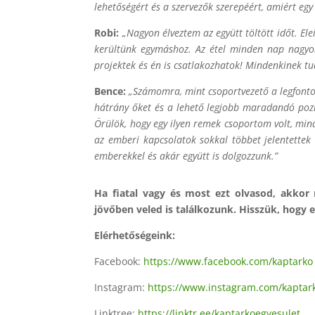
lehetőségért és a szervezők szerepéért, amiért egy
Robi:
„Nagyon élveztem az együtt töltött időt. El
kerültünk egymáshoz. Az étel minden nap nagyon
projektek és én is csatlakozhatok! Mindenkinek t
Bence:
„Számomra, mint csoportvezető a legfonto
hátrány őket és a lehető legjobb maradandó pozit
Örülök, hogy egy ilyen remek csoportom volt, mind
az emberi kapcsolatok sokkal többet jelentette
emberekkel és akár együtt is dolgozzunk.”
Ha fiatal vagy és most ezt olvasod, akkor 
jövőben veled is találkozunk. Hisszük, hogy
Elérhetőségeink:
Facebook:
https://www.facebook.com/kaptarko
Instagram:
https://www.instagram.com/kaptar
Linktree:
https://linktr.ee/kaptarkoegyesulet