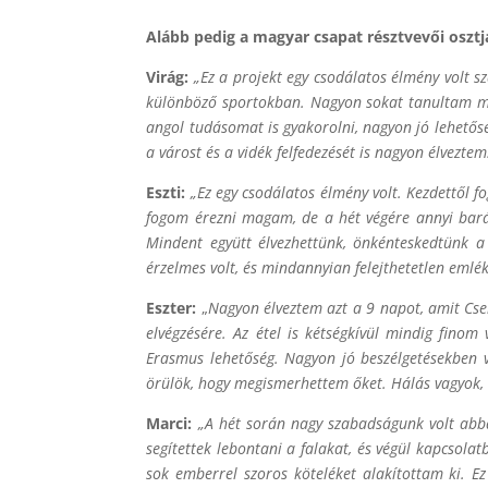
Alább pedig a magyar csapat résztvevői oszt
Virág:
„Ez a projekt egy csodálatos élmény volt
különböző sportokban. Nagyon sokat tanultam ma
angol tudásomat is gyakorolni, nagyon jó lehetős
a várost és a vidék felfedezését is nagyon élvezt
Eszti:
„Ez egy csodálatos élmény volt. Kezdettől fo
fogom érezni magam, de a hét végére annyi bará
Mindent együtt élvezhettünk, önkénteskedtünk a
érzelmes volt, és mindannyian felejthetetlen emlé
Eszter:
„
Nagyon élveztem azt a 9 napot, amit Cs
elvégzésére. Az étel is kétségkívül mindig fino
Erasmus lehetőség. Nagyon jó beszélgetésekben v
örülök, hogy megismerhettem őket. Hálás vagyok, 
Marci:
„A hét során nagy szabadságunk volt abba
segítettek lebontani a falakat, és végül kapcsola
sok emberrel szoros köteléket alakítottam ki. E