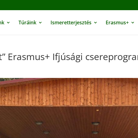
nk
Túráink
Ismeretterjesztés
Erasmus+
t” Erasmus+ Ifjúsági csereprog