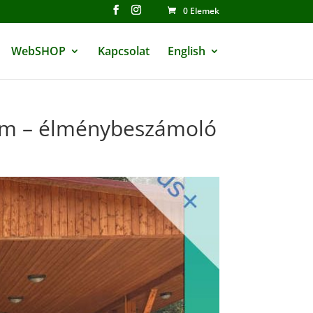
0 Elemek
WebSHOP
Kapcsolat
English
ram – élménybeszámoló