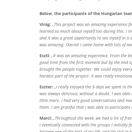
Below, the participants of the Hungarian tea
Virág:
„This project was an amazing experience for
learned so much about myself too during this. I me
and it was a great opportunity to see myself in a 
was amazing. Overall I came home with lots of n
Eszti:
„It was an amazing experience. From the beg
good time from the first moment but by the end of
brought the people together. We could enjoy everyt
hardest part of the project. It was really emotion
Eszter:
„I really enjoyed the 9 days we spent in t
was always delicious, without a doubt. I was able
little more. I had very good conversations and ma
them. I am grateful that I was able to participate i
Marci:
„Throughout the week, we had a lot of free
I eventually connected with the groups I initially
became one of the best of my life, and I’m still in