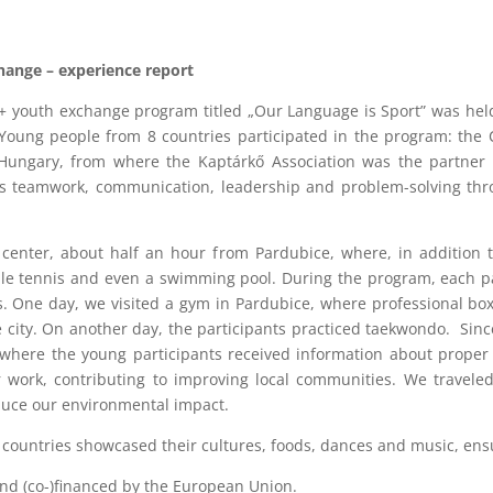
hange – experience report
youth exchange program titled „Our Language is Sport” was held
 Young people from 8 countries participated in the program: the 
 Hungary, from where the Kaptárkő Association was the partner
 as teamwork, communication, leadership and problem-solving throu
 center, about half an hour from Pardubice, where, in addition 
table tennis and even a swimming pool. During the program, each 
s. One day, we visited a gym in Pardubice, where professional box
e city. On another day, the participants practiced taekwondo. Sin
, where the young participants received information about proper
r work, contributing to improving local communities. We travele
reduce our environmental impact.
ng countries showcased their cultures, foods, dances and music, e
nd (co-)financed by the European Union.