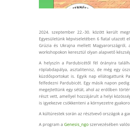
2024. szeptember 22.-30. között került me
Egyesületünk képviseletében 6 fiatal utazott e
Grúzia és Ukrajna mellett Magyarországról, 
workshopokon keresztül olyan alapvető készség
A helyszín a Pardubicétől fél órányira talál
röplabdapálya, asztalitenisz, de még egy ús
küzdősportokat is. Egyik nap ellátogattunk P
felfedezni Pardubicét. Egy másik napon pedig 
megejtettünk egy sétát, ahol az erdőben történ
részt vett, amellyel hozzájárult a helyi közöss
is igyekezve csökkenteni a környezetre gyakoro
A kúltúrestek során az résztvevő országok a gar
A program a
Genesis_ngo
szervezésében valósu