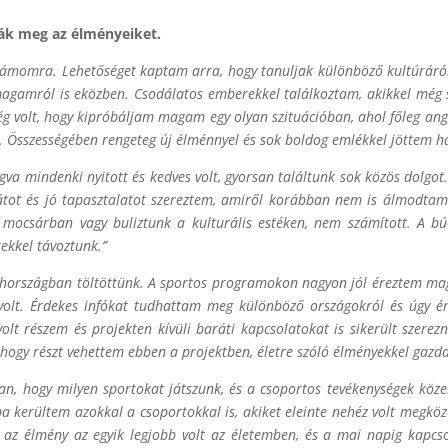
ják meg az élményeiket.
 számomra. Lehetőséget kaptam arra, hogy tanuljak különböző kultúrá
gamról is eközben. Csodálatos emberekkel találkoztam, akikkel még s
ég volt, hogy kipróbáljam magam egy olyan szituációban, ahol főleg a
em. Összességében rengeteg új élménnyel és sok boldog emlékkel jöttem h
gva mindenki nyitott és kedves volt, gyorsan találtunk sok közös dolgot. 
tot és jó tapasztalatot szereztem, amiről korábban nem is álmodta
 mocsárban vagy buliztunk a kulturális estéken, nem számított. A bú
kekkel távoztunk.”
ehországban töltöttünk. A sportos programokon nagyon jól éreztem ma
m volt. Érdekes infókat tudhattam meg különböző országokról és úgy ér
olt részem és projekten kívüli baráti kapcsolatokat is sikerült szere
hogy részt vehettem ebben a projektben, életre szóló élményekkel gaz
n, hogy milyen sportokat játszunk, és a csoportos tevékenységek köze
tba kerültem azokkal a csoportokkal is, akiket eleinte nehéz volt megkö
z az élmény az egyik legjobb volt az életemben, és a mai napig kapcs