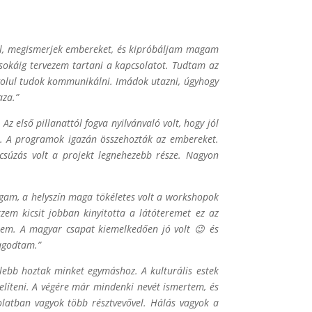
ról, megismerjek embereket, és kipróbáljam magam
okáig tervezem tartani a kapcsolatot. Tudtam az
ngolul tudok kommunikálni. Imádok utazni, úgyhogy
aza.”
Az első pillanattól fogva nyilvánvaló volt, hogy jól
m. A programok igazán összehozták az embereket.
csúzás volt a projekt legnehezebb része. Nagyon
gam, a helyszín maga tökéletes volt a workshopok
zem kicsit jobban kinyitotta a látóteremet ez az
znem. A magyar csapat kiemelkedően jó volt 😉 és
dagodtam.”
lebb hoztak minket egymáshoz. A kulturális estek
zelíteni. A végére már mindenki nevét ismertem, és
olatban vagyok több résztvevővel. Hálás vagyok a