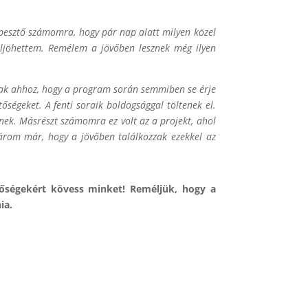
képesztő számomra, hogy pár nap alatt milyen közel
eljöhettem. Remélem a jövőben lesznek még ilyen
ljak ahhoz, hogy a program során semmiben se érje
ségeket. A fenti soraik boldogsággal töltenek el.
tnek. Másrészt számomra ez volt az a projekt, ahol
árom már, hogy a jövőben találkozzak ezekkel az
etőségekért kövess minket! Reméljük, hogy a
ia.