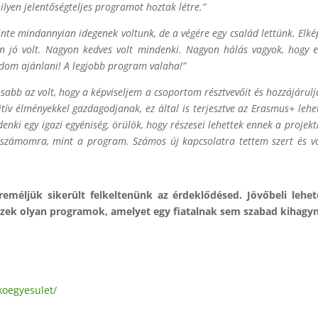
 ilyen jelentőségteljes programot hoztak létre.”
einte mindannyian idegenek voltunk, de a végére egy család lettünk. El
 jó volt. Nagyon kedves volt mindenki. Nagyon hálás vagyok, hogy 
udom ajánlani! A legjobb program valaha!”
sabb az volt, hogy a képviseljem a csoportom résztvevőit és hozzájáru
ív élményekkel gazdagodjanak, ez által is terjesztve az Erasmus+ lehető
enki egy igazi egyéniség, örülök, hogy részesei lehettek ennek a projek
k számomra, mint a program. Számos új kapcsolatra tettem szert és v
reméljük sikerült felkeltenünk az érdeklődésed. Jövőbeli leh
 ezek olyan programok, amelyet egy fiatalnak sem szabad kihagyn
koegyesulet/