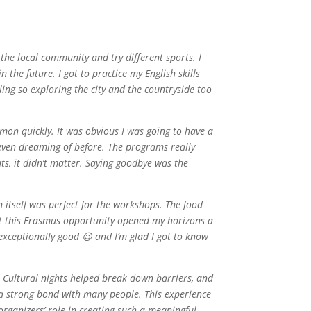
the local community and try different sports. I
the future. I got to practice my English skills
ling so exploring the city and the countryside too
mon quickly. It was obvious I was going to have a
even dreaming of before. The programs really
ts, it didn’t matter. Saying goodbye was the
n itself was perfect for the workshops. The food
hat this Erasmus opportunity opened my horizons a
xceptionally good 😉 and I’m glad I got to know
. Cultural nights helped break down barriers, and
lt a strong bond with many people. This experience
 organizers’ role in creating such a meaningful