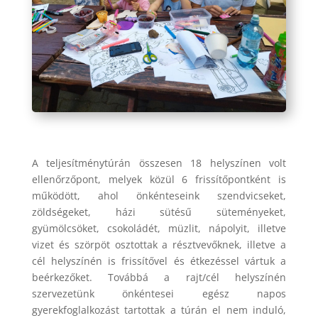
A teljesítménytúrán összesen 18 helyszínen volt
ellenőrzőpont, melyek közül 6 frissítőpontként is
működött, ahol önkénteseink szendvicseket,
zöldségeket, házi sütésű süteményeket,
gyümölcsöket, csokoládét, müzlit, nápolyit, illetve
vizet és szörpöt osztottak a résztvevőknek, illetve a
cél helyszínén is frissítővel és étkezéssel vártuk a
beérkezőket. Továbbá a rajt/cél helyszínén
szervezetünk önkéntesei egész napos
gyerekfoglalkozást tartottak a túrán el nem induló,