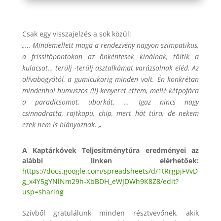
Csak egy visszajelzés a sok közül:
„… Mindemellett maga a rendezvény nagyon szimpatikus,
a frissítőpontokon az önkéntesek kinálnak, töltik a
kulacsot… terülj -terülj asztalkámat varázsolnak eléd. Az
olívabogyótól, a gumicukorig minden volt. Én konkrétan
mindenhol humuszos (!!) kenyeret ettem, mellé kétpofára
a paradicsomot, uborkát. … Igaz nincs nagy
csinnadratta, rajtkapu, chip, mert hát túra, de nekem
ezek nem is hiányoznak. „
A Kaptárkövek Teljesítménytúra eredményei az
alábbi linken elérhetőek:
https://docs.google.com/spreadsheets/d/1tRrgpjFVvD
g_x4Y5gYNlNm29h-XbBDH_eWJDWh9K8Z8/edit?
usp=sharing
Szívből gratulálunk minden résztvevőnek, akik