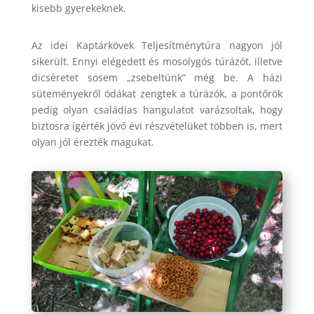
kisebb gyerekeknek.
Az idei Kaptárkövek Teljesítménytúra nagyon jól
sikerült. Ennyi elégedett és mosolygós túrázót, illetve
dicséretet sosem „zsebeltünk” még be. A házi
süteményekről ódákat zengtek a túrázók, a pontőrök
pedig olyan családias hangulatot varázsoltak, hogy
biztosra ígérték jövő évi részvételüket többen is, mert
olyan jól érezték magukat.