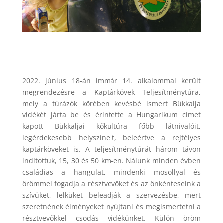
2022. június 18-án immár 14. alkalommal került
megrendezésre a Kaptárkövek Teljesítménytúra,
mely a túrázók körében kevésbé ismert Bükkalja
vidékét járta be és érintette a Hungarikum címet
kapott Bükkaljai kőkultúra főbb látnivalóit,
legérdekesebb helyszíneit, beleértve a rejtélyes
kaptárköveket is. A teljesítménytúrát három távon
indítottuk, 15, 30 és 50 km-en. Nálunk minden évben
családias a hangulat, mindenki mosollyal és
örömmel fogadja a résztvevőket és az önkénteseink a
szívüket, lelküket beleadják a szervezésbe, mert
szeretnének élményeket nyújtani és megismertetni a
résztvevőkkel csodás vidékünket. Külön öröm