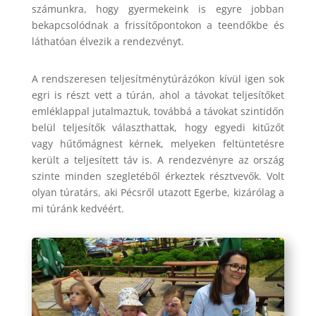
számunkra, hogy gyermekeink is egyre jobban
bekapcsolódnak a frissítőpontokon a teendőkbe és
láthatóan élvezik a rendezvényt.
A rendszeresen teljesítménytúrázókon kívül igen sok
egri is részt vett a túrán, ahol a távokat teljesítőket
emléklappal jutalmaztuk, továbbá a távokat szintidőn
belül teljesítők választhattak, hogy egyedi kitűzőt
vagy hűtőmágnest kérnek, melyeken feltüntetésre
került a teljesített táv is. A rendezvényre az ország
szinte minden szegletéből érkeztek résztvevők. Volt
olyan túratárs, aki Pécsről utazott Egerbe, kizárólag a
mi túránk kedvéért.