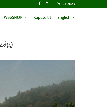
0 Elemek
WebSHOP
Kapcsolat
English
zág)