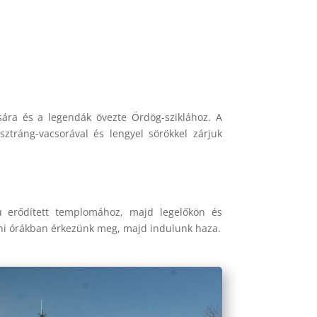
ára és a legendák övezte Ördög-sziklához. A
sztráng-vacsorával és lengyel sörökkel zárjuk
u erődített templomához, majd legelőkön és
áni órákban érkezünk meg, majd indulunk haza.