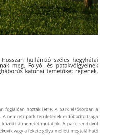
. Hosszan hullámzó széles hegyhátai
jnak meg. Folyó- és patakvölgyeinek
gháborús katonai temetőket rejtenek,
 foglalóan hozták létre. A park elsősorban a
. A nemzeti park területének erdőborítottsága
k közötti átmenetét mutatják. A park rendkívül
rpekuvik vagy a fekete gólya mellett megtalálható