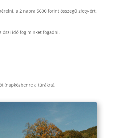
relni, a 2 napra 5600 forint összegű złoty-ért.
 őszi idő fog minket fogadni.
lót (napközbenre a túrákra).