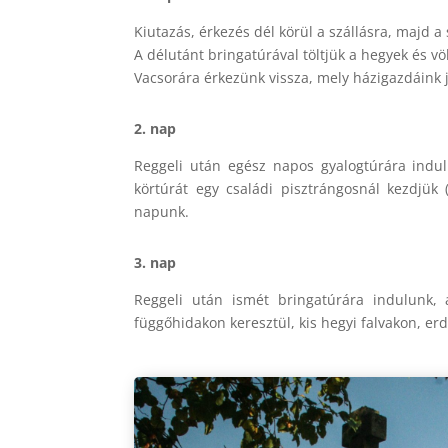
Kiutazás, érkezés dél körül a szállásra, majd a 
A délutánt bringatúrával töltjük a hegyek és v
Vacsorára érkezünk vissza, mely házigazdáink j
2.
nap
Reggeli után egész napos gyalogtúrára indu
körtúrát egy családi pisztrángosnál kezdjük 
napunk.
3. nap
Reggeli után ismét bringatúrára indulunk,
függőhidakon keresztül, kis hegyi falvakon, 