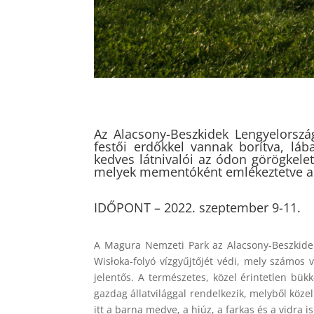
Az Alacsony-Beszkidek Lengyelorszá
festői erdőkkel vannak borítva, lá
kedves látnivalói az ódon görögkele
melyek mementóként emlékeztetve a 
IDŐPONT – 2022. szeptember 9-11.
A Magura Nemzeti Park az Alacsony-Beszkidek
Wisłoka-folyó vízgyűjtőjét védi, mely számos
jelentős. A természetes, közel érintetlen bük
gazdag állatvilággal rendelkezik, melyből közel 
itt a barna medve, a hiúz, a farkas és a vidra is