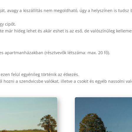
 avagy a kiszállítás nem megoldható, úgy a helyszínen is tudsz bé
y cipőt.
e már hideg lehet és akár eshet is az eső, de valószínűleg kellemes
es apartmanházakban (résztvevők létszáma: max. 20 fő).
, ezen felül egyénileg történik az étkezés.
 hozni a szendvicsbe valókat, illetve a csokit és egyéb nassolni va