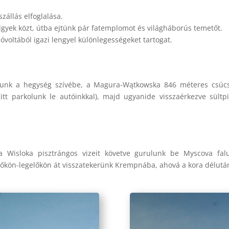
szállás elfoglalása.
ölgyek közt, útba ejtünk pár fatemplomot és világháborús temetőt.
óvoltából igazi lengyel különlegességeket tartogat.
lunk a hegység szívébe, a Magura-Wątkowska 846 méteres csúcs
(itt parkolunk le autóinkkal), majd ugyanide visszaérkezve sültpi
 a Wisloka pisztrángos vizeit követve gurulunk be Myscova fal
erdőkön-legelőkön át visszatekerünk Krempnába, ahová a kora délut