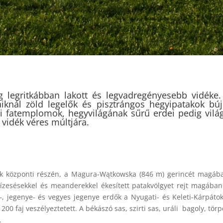
g legritkábban lakott és legvadregényesebb vidéke
baiknál zöld legelők és pisztrángos hegyipatakok bú
ti fatemplomok, hegyvilágának sűrű erdei pedig vilá
vidék véres múltjára.
 központi részén, a Magura-Wątkowska (846 m) gerincét magában
 vízesésekkel és meanderekkel ékesített patakvölgyet rejt magában
k-, jegenye- és vegyes jegenye erdők a Nyugati- és Keleti-Kárpáto
200 faj veszélyeztetett. A békászó sas, szirti sas, uráli bagoly, tö
.