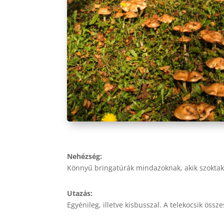
Nehézség:
Könnyű bringatúrák mindazoknak, akik szoktak n
Utazás:
Egyénileg, illetve kisbusszal. A telekocsik öss