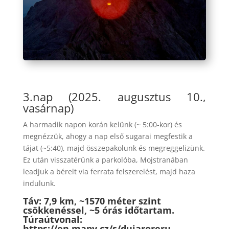
3.nap (2025. augusztus 10.,
vasárnap)
A harmadik napon korán kelünk (~ 5:00-kor) és
megnézzük, ahogy a nap első sugarai megfestik a
tájat (~5:40), majd összepakolunk és megreggelizünk.
Ez után visszatérünk a parkolóba, Mojstranában
leadjuk a bérelt via ferrata felszerelést, majd haza
indulunk.
Táv: 7,9 km, ~1570 méter szint
csökkenéssel, ~5 órás időtartam.
Túraútvonal:
https://en.mapy.cz/s/dujaroreru