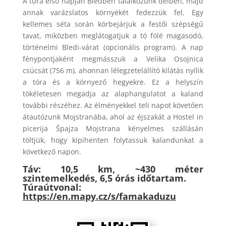
A túra első napján Bledben találkozunk délben, majd
annak varázslatos környékét fedezzük fel. Egy
kellemes séta során körbejárjuk a festői szépségű
tavat, miközben meglátogatjuk a tó fölé magasodó,
történelmi Bledi-várat (opcionális program). A nap
fénypontjaként megmásszuk a Velika Osojnica
csúcsát (756 m), ahonnan lélegzetelállító kilátás nyílik
a tóra és a környező hegyekre. Ez a helyszín
tökéletesen megadja az alaphangulatot a kaland
további részéhez. Az élményekkel teli napot követően
átautózunk Mojstranába, ahol az éjszakát a Hostel in
picerija Špajza Mojstrana kényelmes szállásán
töltjük, hogy kipihenten folytassuk kalandunkat a
következő napon.
Táv: 10,5 km, ~430 méter
szintemelkedés, 6,5 órás időtartam.
Túraútvonal:
https://en.mapy.cz/s/famakaduzu