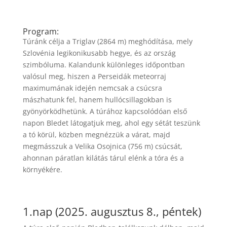
Program:
Túránk célja a Triglav (2864 m) meghódítása, mely
Szlovénia legikonikusabb hegye, és az ország
szimbóluma. Kalandunk különleges időpontban
valósul meg, hiszen a Perseidák meteorraj
maximumának idején nemcsak a csúcsra
mászhatunk fel, hanem hullócsillagokban is
gyönyörködhetünk. A túrához kapcsolódóan első
napon Bledet látogatjuk meg, ahol egy sétát teszünk
a tó körül, közben megnézzük a várat, majd
megmásszuk a Velika Osojnica (756 m) csúcsát,
ahonnan páratlan kilátás tárul elénk a tóra és a
környékére.
1.nap (2025. augusztus 8., péntek)