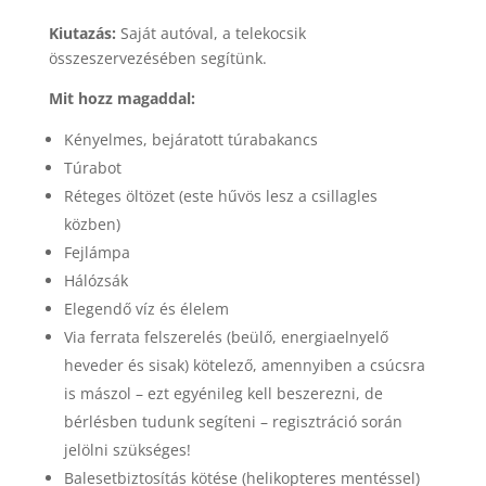
Kiutazás:
Saját autóval, a telekocsik
összeszervezésében segítünk.
Mit hozz magaddal:
Kényelmes, bejáratott túrabakancs
Túrabot
Réteges öltözet (este hűvös lesz a csillagles
közben)
Fejlámpa
Hálózsák
Elegendő víz és élelem
Via ferrata felszerelés (beülő, energiaelnyelő
heveder és sisak) kötelező, amennyiben a csúcsra
is mászol – ezt egyénileg kell beszerezni, de
bérlésben tudunk segíteni – regisztráció során
jelölni szükséges!
Balesetbiztosítás kötése (helikopteres mentéssel)