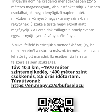
Triglavski dom na Kredarici menedékházban (2515
méteres magasságban), ahol esténket töltjük.* Innen
csodálhatjuk meg a lenyűgöző naplementét,
miközben a környező hegyek arany színekben
ragyognak. Éjszaka a tiszta hegyi égbolt alatt
megfigyeljük a Perseidák csillagrajt, amely évente
egyszer nyújt ilyen látványos élményt.
*-Mivel felfelé is érintjük a menedékházat, így, ha
nem szeretnél a csúcsra mászni, természetesen van
lehetőség ott maradni. Ez esetben via ferrata
felszerelés sem szükséges.
Táv: 10,3 km, ~1970 méter
szintemelkedés, ~400 méter szint
csökkenés, 8,5 órás időtartam.
Túraútvonal:
https://en.mapy.cz/s/bufoselacu