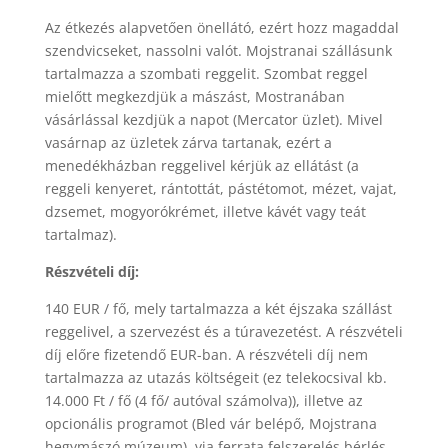
Az étkezés alapvetően önellátó, ezért hozz magaddal
szendvicseket, nassolni valót. Mojstranai szállásunk
tartalmazza a szombati reggelit. Szombat reggel
mielőtt megkezdjük a mászást, Mostranában
vásárlással kezdjük a napot (Mercator üzlet). Mivel
vasárnap az üzletek zárva tartanak, ezért a
menedékházban reggelivel kérjük az ellátást (a
reggeli kenyeret, rántottát, pástétomot, mézet, vajat,
dzsemet, mogyorókrémet, illetve kávét vagy teát
tartalmaz).
Részvételi díj:
140 EUR / fő, mely tartalmazza a két éjszaka szállást
reggelivel, a szervezést és a túravezetést. A részvételi
díj előre fizetendő EUR-ban. A részvételi díj nem
tartalmazza az utazás költségeit (ez telekocsival kb.
14.000 Ft / fő (4 fő/ autóval számolva)), illetve az
opcionális programot (Bled vár belépő, Mojstrana
hegymászó múzeum), via ferrata felszerelés bérlés.