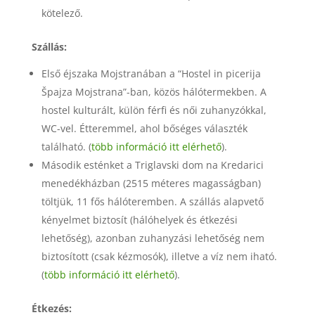
kötelező.
Szállás:
Első éjszaka Mojstranában a “Hostel in picerija
Špajza Mojstrana”-ban, közös hálótermekben. A
hostel kulturált, külön férfi és női zuhanyzókkal,
WC-vel. Étteremmel, ahol bőséges választék
található. (
több információ itt elérhető
).
Második esténket a Triglavski dom na Kredarici
menedékházban (2515 méteres magasságban)
töltjük, 11 fős hálóteremben. A szállás alapvető
kényelmet biztosít (hálóhelyek és étkezési
lehetőség), azonban zuhanyzási lehetőség nem
biztosított (csak kézmosók), illetve a víz nem iható.
(
több információ itt elérhető
).
Étkezés: