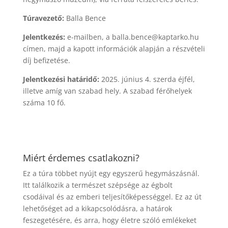
Túravezető:
Balla Bence
Jelentkezés:
e-mailben, a balla.bence@kaptarko.hu
címen, majd a kapott információk alapján a részvételi
díj befizetése.
Jelentkezési határidő:
2025. június 4. szerda éjfél,
illetve amíg van szabad hely. A szabad férőhelyek
száma 10 fő.
Miért érdemes csatlakozni?
Ez a túra többet nyújt egy egyszerű hegymászásnál.
Itt találkozik a természet szépsége az égbolt
csodáival és az emberi teljesítőképességgel. Ez az út
lehetőséget ad a kikapcsolódásra, a határok
feszegetésére, és arra, hogy életre szóló emlékeket